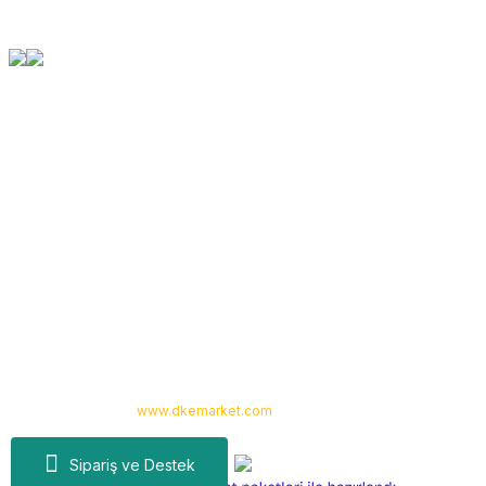
Orjinal Ürün Garantisi
Tüm Ürünlerimiz Orjinaldir
Kurumsal
Yardım
Alışveriş
Kategoriler
Copyright 2024 © -
www.dkemarket.com
- Tüm hakları saklıdır. Kredi kartı
bilgileriniz 256bit SSL sertifikası ile korunmaktadır.
Sipariş ve Destek
ideasoft
ile