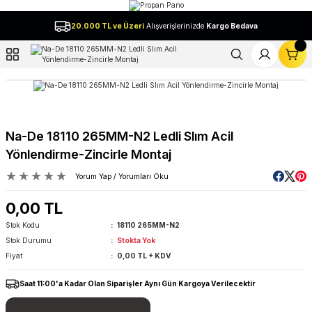
Geri Dön
20.000 TL ve Üzeri
Alışverişlerinizde
Kargo Bedava
l
Na-De 18110 265MM-N2 Ledli Slım Acil
Yönlendirme-Zincirle Montaj
Yorum Yap / Yorumları Oku
0,00 TL
Stok Kodu
18110 265MM-N2
Stok Durumu
Stokta Yok
Fiyat
0,00 TL + KDV
Saat 11:00'a Kadar Olan Siparişler Aynı Gün Kargoya Verilecektir