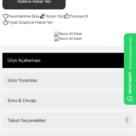
Gelince Haber Ver
Yorum Yaz
Tavsiye Et
Fiyatı Düşünce Haber Ver
- Bizimle İletişime Geçin
Ürün Açıklaması
WHATSAPP
Ürün Yorumları
Soru & Cevap
Bu ürüne ilk yorumu siz yapın!
Yorum Yaz
Taksit Seçenekleri
Ürün hakkında henüz soru sorulmamış.