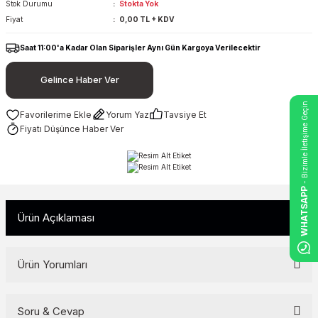
Stok Durumu
Stokta Yok
Fiyat
0,00 TL + KDV
Saat 11:00'a Kadar Olan Siparişler Aynı Gün Kargoya Verilecektir
Gelince Haber Ver
- Bizimle İletişime Geçin
Yorum Yaz
Tavsiye Et
Fiyatı Düşünce Haber Ver
WHATSAPP
Ürün Açıklaması
Ürün Yorumları
Soru & Cevap
Bu ürüne ilk yorumu siz yapın!