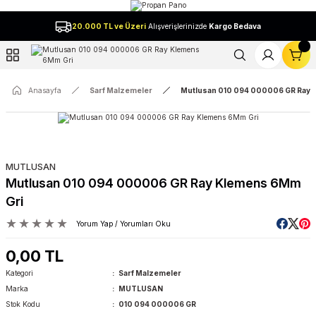
Geri Dön
20.000 TL ve Üzeri
Alışverişlerinizde
Kargo Bedava
l
Anasayfa
Sarf Malzemeler
Mutlusan 010 094 000006 GR Ray 
MUTLUSAN
Mutlusan 010 094 000006 GR Ray Klemens 6Mm
Gri
Yorum Yap / Yorumları Oku
0,00 TL
Kategori
Sarf Malzemeler
Marka
MUTLUSAN
Stok Kodu
010 094 000006 GR