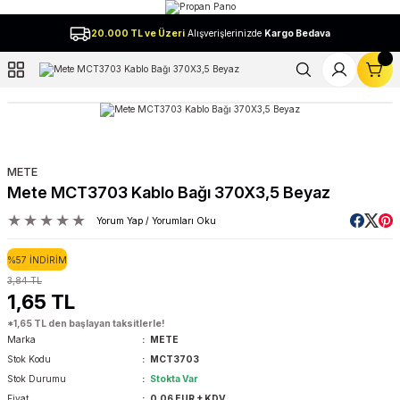
Geri Dön
20.000 TL ve Üzeri
Alışverişlerinizde
Kargo Bedava
l
METE
Mete MCT3703 Kablo Bağı 370X3,5 Beyaz
Yorum Yap / Yorumları Oku
%57 İNDİRİM
3,84 TL
1,65 TL
*1,65 TL den başlayan taksitlerle!
Marka
METE
Stok Kodu
MCT3703
Stok Durumu
Stokta Var
Fiyat
0,06 EUR + KDV