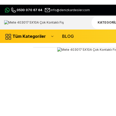
0530 070 67 64
info@denizkardesler.com
Tüm Kategoriler
BLOG