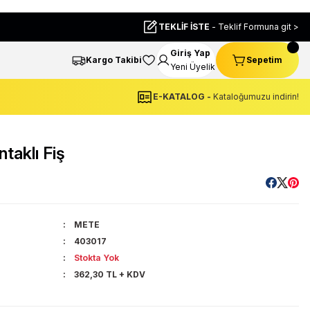
TEKLİF İSTE
- Teklif Formuna git >
Giriş Yap
Kargo Takibi
Sepetim
Yeni Üyelik
E-KATALOG -
Kataloğumuzu indirin!
aklı Fiş
METE
403017
Stokta Yok
362,30 TL + KDV