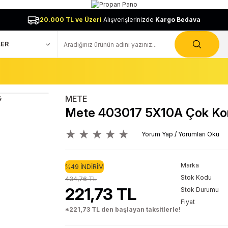
20.000 TL ve Üzeri
Alışverişlerinizde
Kargo Bedava
METE
Mete 403017 5X10A Çok Kont
Yorum Yap / Yorumları Oku
Marka
%49 İNDİRİM
Stok Kodu
434,76 TL
221,73 TL
Stok Durumu
Fiyat
*221,73 TL den başlayan taksitlerle!