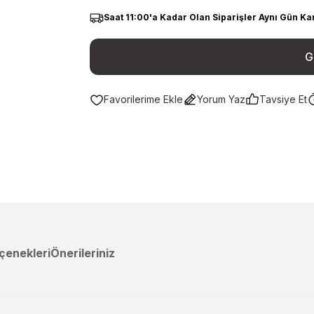
Saat 11:00'a Kadar Olan Siparişler Aynı Gün Ka
G
Yorum Yaz
Tavsiye Et
çenekleri
Önerileriniz
a yetersiz gördüğünüz noktaları öneri formunu kullanarak tarafımıza ileteb