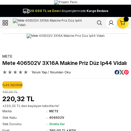
Geri Dön
20.000 TL ve Üzeri
Alışverişlerinizde
Kargo Bedava
l
METE
Mete 406502V 3X16A Makine Priz Düz Ip44 Vidalı
Yorum Yap / Yorumları Oku
%49 İNDİRİM
432,00 TL
220,32 TL
*220,32 TL den başlayan taksitlerle!
Marka
METE
Stok Kodu
406502V
Stok Durumu
Stokta Var
Fiyat
360,00 TL + KDV