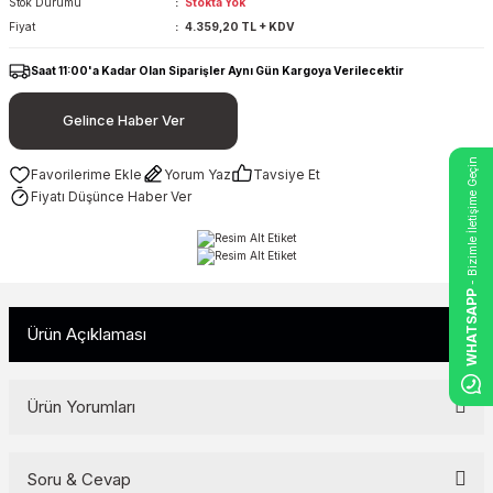
Stok Durumu
Stokta Yok
Fiyat
4.359,20 TL + KDV
Saat 11:00'a Kadar Olan Siparişler Aynı Gün Kargoya Verilecektir
Gelince Haber Ver
- Bizimle İletişime Geçin
Yorum Yaz
Tavsiye Et
Fiyatı Düşünce Haber Ver
WHATSAPP
Ürün Açıklaması
Ürün Yorumları
Soru & Cevap
Bu ürüne ilk yorumu siz yapın!