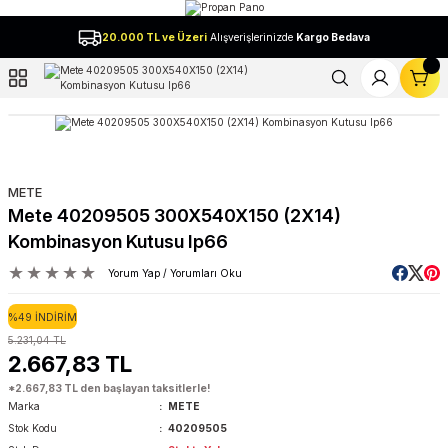
Geri Dön
20.000 TL ve Üzeri
Alışverişlerinizde
Kargo Bedava
l
METE
Mete 40209505 300X540X150 (2X14)
Kombinasyon Kutusu Ip66
Yorum Yap / Yorumları Oku
%49 İNDİRİM
5.231,04 TL
2.667,83 TL
*2.667,83 TL den başlayan taksitlerle!
Marka
METE
Stok Kodu
40209505