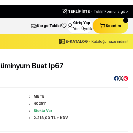
TEKLİF İSTE
- Teklif Formuna git >
Giriş Yap
Kargo Takibi
Sepetim
Yeni Üyelik
E-KATALOG -
Kataloğumuzu indirin!
üminyum Buat Ip67
METE
402511
Stokta Var
2.218,00 TL + KDV