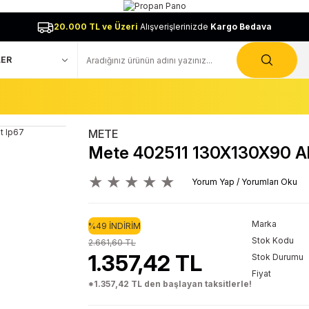
20.000 TL ve Üzeri
Alışverişlerinizde
Kargo Bedava
METE
Mete 402511 130X130X90 Al
Yorum Yap / Yorumları Oku
Marka
%49 İNDİRİM
Stok Kodu
2.661,60 TL
1.357,42 TL
Stok Durumu
Fiyat
*1.357,42 TL den başlayan taksitlerle!