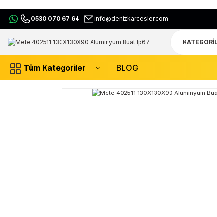
0530 070 67 64
info@denizkardesler.com
Tüm Kategoriler
BLOG