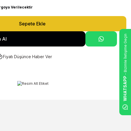
rgoya Verilecektir
Sepete Ekle
- Bizimle İletişime Geçin
 Al
Fiyatı Düşünce Haber Ver
WHATSAPP