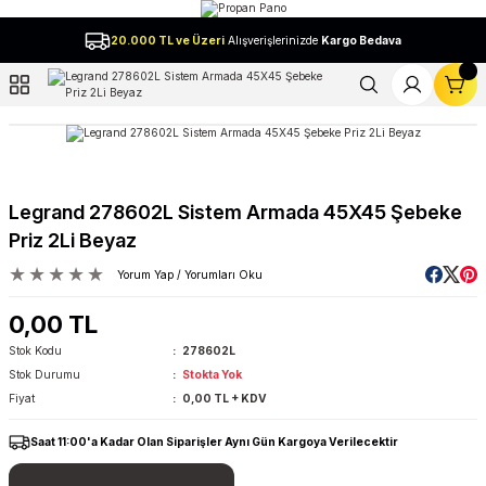
Geri Dön
20.000 TL ve Üzeri
Alışverişlerinizde
Kargo Bedava
l
Legrand 278602L Sistem Armada 45X45 Şebeke
Priz 2Li Beyaz
Yorum Yap / Yorumları Oku
0,00 TL
Stok Kodu
278602L
Stok Durumu
Stokta Yok
Fiyat
0,00 TL + KDV
Saat 11:00'a Kadar Olan Siparişler Aynı Gün Kargoya Verilecektir