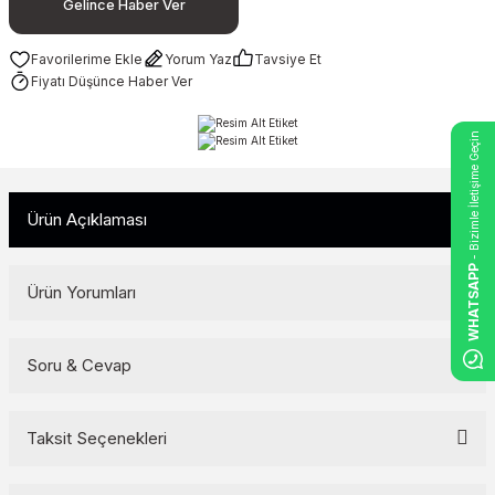
Gelince Haber Ver
Yorum Yaz
Tavsiye Et
Fiyatı Düşünce Haber Ver
- Bizimle İletişime Geçin
Ürün Açıklaması
WHATSAPP
Ürün Yorumları
Soru & Cevap
Bu ürüne ilk yorumu siz yapın!
Yorum Yaz
Taksit Seçenekleri
Ürün hakkında henüz soru sorulmamış.