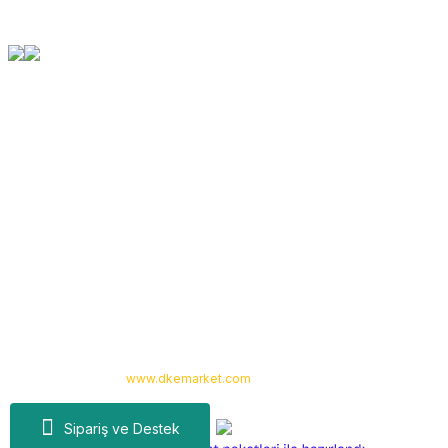
Orjinal Ürün Garantisi
Tüm Ürünlerimiz Orjinaldir
Kurumsal
Yardım
Alışveriş
Kategoriler
Copyright 2024 © -
www.dkemarket.com
- Tüm hakları saklıdır. Kredi kartı
bilgileriniz 256bit SSL sertifikası ile korunmaktadır.
Sipariş ve Destek
ideasoft
ile