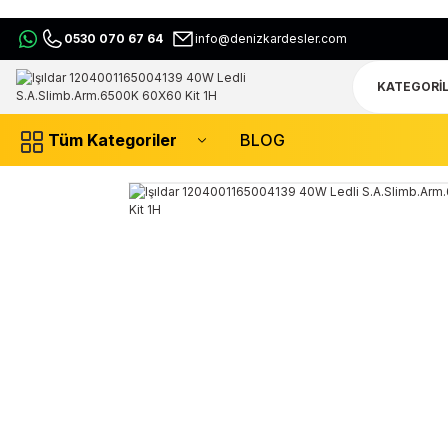
0530 070 67 64
info@denizkardesler.com
Tüm Kategoriler
BLOG