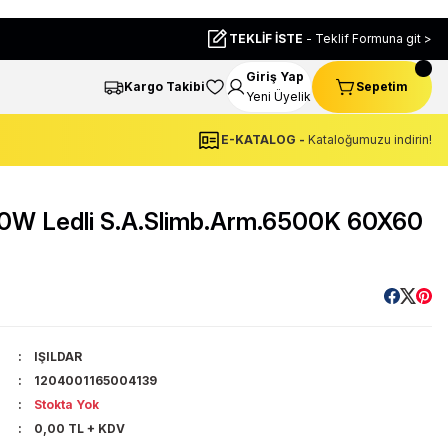
TEKLİF İSTE
- Teklif Formuna git >
Giriş Yap
Kargo Takibi
Sepetim
Yeni Üyelik
E-KATALOG -
Kataloğumuzu indirin!
40W Ledli S.A.Slimb.Arm.6500K 60X60
IŞILDAR
1204001165004139
Stokta Yok
0,00 TL + KDV