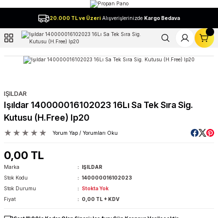
Geri Dön
20.000 TL ve Üzeri
Alışverişlerinizde
Kargo Bedava
l
IŞILDAR
Işıldar 140000016102023 16Lı Sa Tek Sıra Sig.
Kutusu (H.Free) Ip20
Yorum Yap / Yorumları Oku
0,00 TL
Marka
IŞILDAR
Stok Kodu
140000016102023
Stok Durumu
Stokta Yok
Fiyat
0,00 TL + KDV