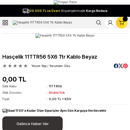
Geri Dön
20.000 TL ve Üzeri
Alışverişlerinizde
Kargo Bedava
l
Hasçelik 11TTR56 5X6 Ttr Kablo Beyaz
Yorum Yap / Yorumları Oku
0,00 TL
Stok Kodu
11TTR56
Stok Durumu
Stokta Yok
Fiyat
0,00 TL + KDV
Saat 11:00'a Kadar Olan Siparişler Aynı Gün Kargoya Verilecektir
Gelince Haber Ver