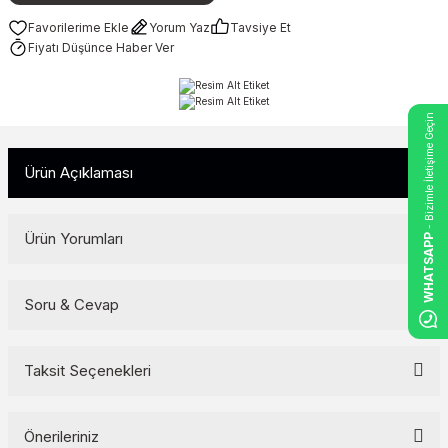
Yorum Yaz
Tavsiye Et
Fiyatı Düşünce Haber Ver
- Bizimle İletişime Geçin
Ürün Açıklaması
Ürün Yorumları
WHATSAPP
Soru & Cevap
Bu ürüne ilk yorumu siz yapın!
Yorum Yaz
Taksit Seçenekleri
Ürün hakkında henüz soru sorulmamış.
Soru Sor
Önerileriniz