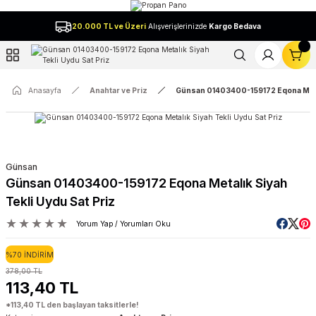
Geri Dön
20.000 TL ve Üzeri
Alışverişlerinizde
Kargo Bedava
l
Anasayfa
Anahtar ve Priz
Günsan 01403400-159172 Eqona Metalı
Günsan
Günsan 01403400-159172 Eqona Metalık Siyah
Tekli Uydu Sat Priz
Yorum Yap / Yorumları Oku
%70 İNDİRİM
378,00 TL
113,40 TL
*113,40 TL den başlayan taksitlerle!