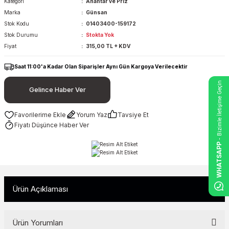
Kategori
Anahtar ve Priz
Marka
Günsan
Stok Kodu
01403400-159172
Stok Durumu
Stokta Yok
Fiyat
315,00 TL + KDV
Saat 11:00'a Kadar Olan Siparişler Aynı Gün Kargoya Verilecektir
- Bizimle İletişime Geçin
Gelince Haber Ver
Yorum Yaz
Tavsiye Et
Fiyatı Düşünce Haber Ver
WHATSAPP
Ürün Açıklaması
Ürün Yorumları