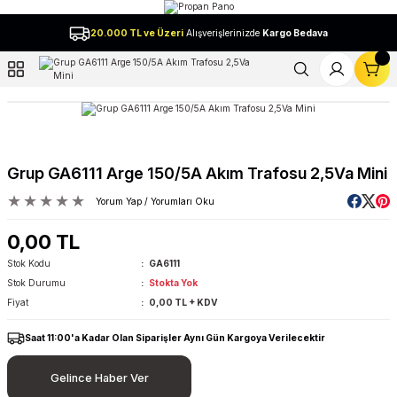
Geri Dön
20.000 TL ve Üzeri
Alışverişlerinizde
Kargo Bedava
l
Grup GA6111 Arge 150/5A Akım Trafosu 2,5Va Mini
Yorum Yap / Yorumları Oku
0,00 TL
Stok Kodu
GA6111
Stok Durumu
Stokta Yok
Fiyat
0,00 TL + KDV
Saat 11:00'a Kadar Olan Siparişler Aynı Gün Kargoya Verilecektir
Gelince Haber Ver