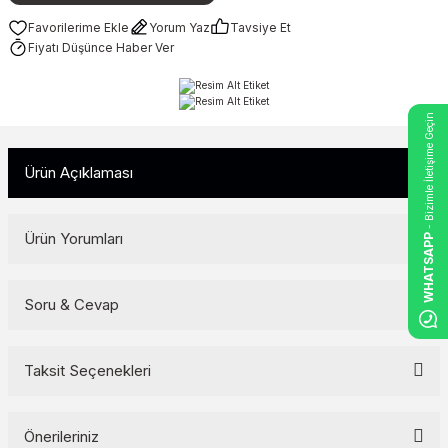
Yorum Yaz
Tavsiye Et
Fiyatı Düşünce Haber Ver
- Bizimle İletişime Geçin
Ürün Açıklaması
Ürün Yorumları
WHATSAPP
Soru & Cevap
Bu ürüne ilk yorumu siz yapın!
Yorum Yaz
Taksit Seçenekleri
Ürün hakkında henüz soru sorulmamış.
Soru Sor
Önerileriniz