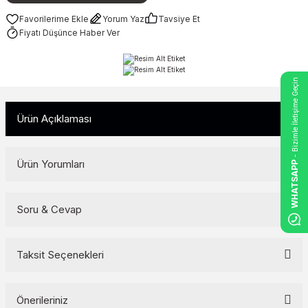
Yorum Yaz
Tavsiye Et
Fiyatı Düşünce Haber Ver
- Bizimle İletişime Geçin
Ürün Açıklaması
Ürün Yorumları
WHATSAPP
Soru & Cevap
Bu ürüne ilk yorumu siz yapın!
Yorum Yaz
Taksit Seçenekleri
Ürün hakkında henüz soru sorulmamış.
Soru Sor
Önerileriniz