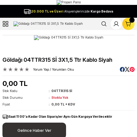
Geri Dön
20.000 TL ve Üzeri
Alışverişlerinizde
Kargo Bedava
l
Göldağı 04TTR315 Sİ 3X1,5 Ttr Kablo Siyah
Yorum Yap / Yorumları Oku
0,00 TL
Stok Kodu
04TTR315 Sİ
Stok Durumu
Stokta Yok
Fiyat
0,00 TL + KDV
Saat 11:00'a Kadar Olan Siparişler Aynı Gün Kargoya Verilecektir
Gelince Haber Ver