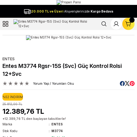
Geri Dön
20.000 TL ve Üzeri
Alışverişlerinizde
Kargo Bedava
l
ENTES
Entes M3774 Rgsr-15S (Svc) Güç Kontrol Rolsi
12+Svc
Yorum Yap / Yorumları Oku
%52 İNDİRİM
25.812,00 TL
12.389,76 TL
*12.389,76 TL den başlayan taksitlerle!
Marka
ENTES
Stok Kodu
M3774