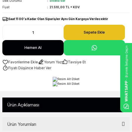
Stok Durumu
Stokta Var
Fiyat
21.510,00 TL + KDV
Saat 11:00'a Kadar Olan Siparişler Aynı Gün Kargoya Verilecektir
Sepete Ekle
- Bizimle İletişime Geçin
Hemen Al
Yorum Yaz
Tavsiye Et
Fiyatı Düşünce Haber Ver
WHATSAPP
Ürün Açıklaması
Ürün Yorumları