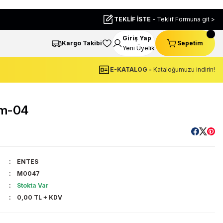
TEKLİF İSTE
- Teklif Formuna git >
Giriş Yap
Kargo Takibi
Sepetim
Yeni Üyelik
E-KATALOG -
Kataloğumuzu indirin!
pm-04
ENTES
M0047
Stokta Var
0,00 TL + KDV