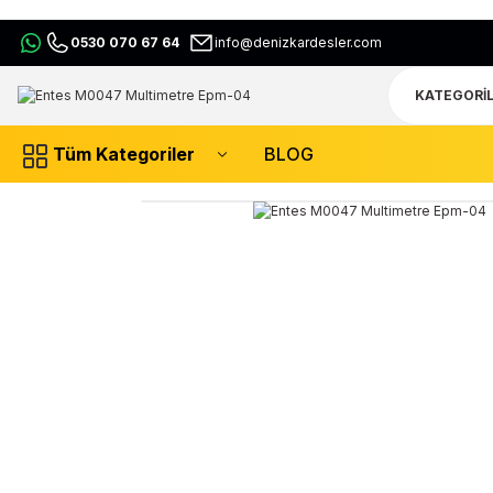
0530 070 67 64
info@denizkardesler.com
Tüm Kategoriler
BLOG