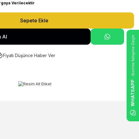
rgoya Verilecektir
Sepete Ekle
 Al
- Bizimle İletişime Geçin
Fiyatı Düşünce Haber Ver
WHATSAPP