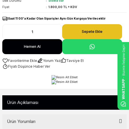
Stok Durumu
Stokta Var
Fiyat
1.800,00 TL + KDV
Saat 11:00'a Kadar Olan Siparişler Aynı Gün Kargoya Verilecektir
Sepete Ekle
- Bizimle İletişime Geçin
Hemen Al
Yorum Yaz
Tavsiye Et
Fiyatı Düşünce Haber Ver
WHATSAPP
Ürün Açıklaması
Ürün Yorumları