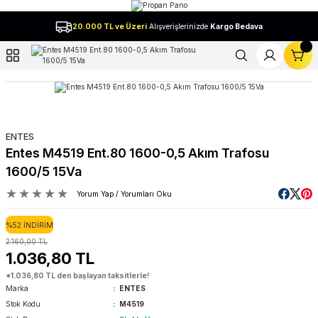
Geri Dön
20.000 TL ve Üzeri
Alışverişlerinizde
Kargo Bedava
l
ENTES
Entes M4519 Ent.80 1600-0,5 Akım Trafosu
1600/5 15Va
Yorum Yap / Yorumları Oku
%52 İNDİRİM
2.160,00 TL
1.036,80 TL
*1.036,80 TL den başlayan taksitlerle!
Marka
ENTES
Stok Kodu
M4519