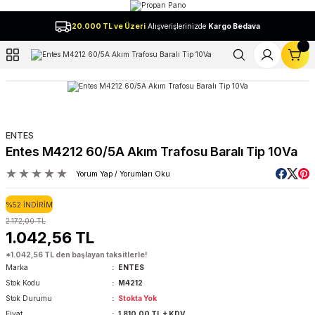
Geri Dön
20.000 TL ve Üzeri
Alışverişlerinizde
Kargo Bedava
l
ENTES
Entes M4212 60/5A Akım Trafosu Baralı Tip 10Va
Yorum Yap / Yorumları Oku
%52 İNDİRİM
2.172,00 TL
1.042,56 TL
*1.042,56 TL den başlayan taksitlerle!
Marka
ENTES
Stok Kodu
M4212
Stok Durumu
Stokta Yok
Fiyat
1.810,00 TL + KDV