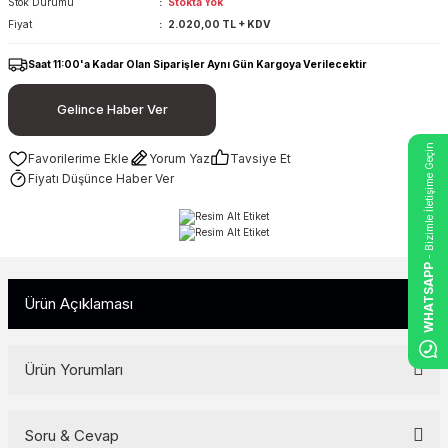
Stok Durumu
Stokta Yok
Fiyat
2.020,00 TL + KDV
Saat 11:00'a Kadar Olan Siparişler Aynı Gün Kargoya Verilecektir
Gelince Haber Ver
- Bizimle İletişime Geçin
Yorum Yaz
Tavsiye Et
Fiyatı Düşünce Haber Ver
WHATSAPP
Ürün Açıklaması
Ürün Yorumları
Soru & Cevap
Bu ürüne ilk yorumu siz yapın!