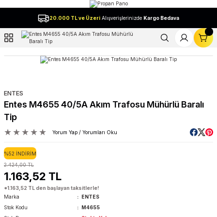
Geri Dön
20.000 TL ve Üzeri
Alışverişlerinizde
Kargo Bedava
l
ENTES
Entes M4655 40/5A Akım Trafosu Mühürlü Baralı
Tip
Yorum Yap / Yorumları Oku
%52 İNDİRİM
2.424,00 TL
1.163,52 TL
*1.163,52 TL den başlayan taksitlerle!
Marka
ENTES
Stok Kodu
M4655