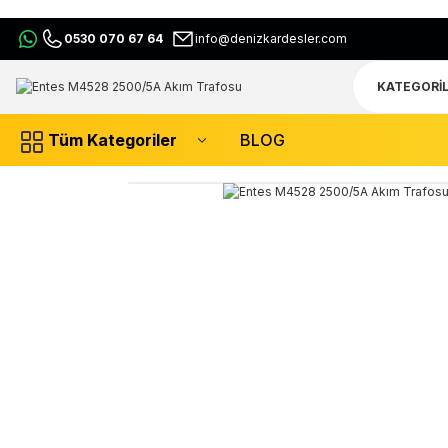
0530 070 67 64
info@denizkardesler.com
Tüm Kategoriler
BLOG