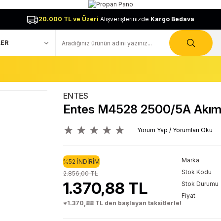
20.000 TL ve Üzeri
Alışverişlerinizde
Kargo Bedava
ENTES
Entes M4528 2500/5A Akım
Yorum Yap / Yorumları Oku
Marka
%52 İNDİRİM
Stok Kodu
2.856,00 TL
1.370,88 TL
Stok Durumu
Fiyat
*1.370,88 TL den başlayan taksitlerle!