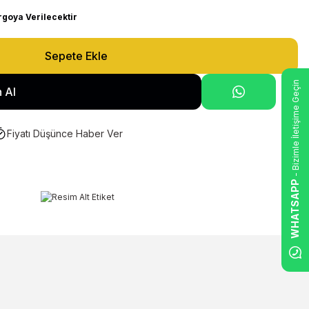
rgoya Verilecektir
Sepete Ekle
- Bizimle İletişime Geçin
 Al
Fiyatı Düşünce Haber Ver
WHATSAPP