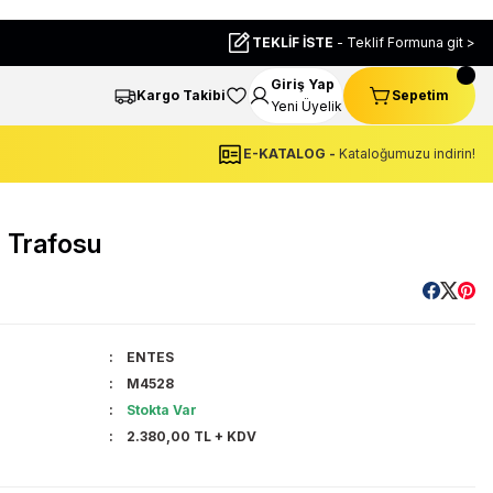
TEKLİF İSTE
- Teklif Formuna git >
Giriş Yap
Kargo Takibi
Sepetim
Yeni Üyelik
E-KATALOG -
Kataloğumuzu indirin!
 Trafosu
ENTES
M4528
Stokta Var
2.380,00 TL + KDV