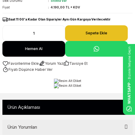
Stok Durumu
Stokta Var
Fiyat
4.190,00 TL + KDV
Saat 11:00'a Kadar Olan Siparişler Aynı Gün Kargoya Verilecektir
Sepete Ekle
- Bizimle İletişime Geçin
Hemen Al
Yorum Yaz
Tavsiye Et
Fiyatı Düşünce Haber Ver
WHATSAPP
Ürün Açıklaması
Ürün Yorumları