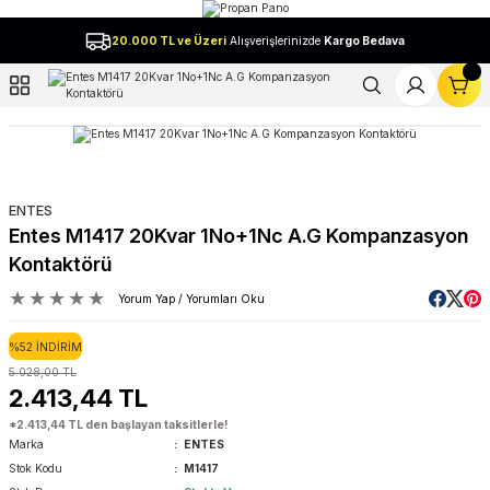
Geri Dön
20.000 TL ve Üzeri
Alışverişlerinizde
Kargo Bedava
l
ENTES
Entes M1417 20Kvar 1No+1Nc A.G Kompanzasyon
Kontaktörü
Yorum Yap / Yorumları Oku
%52 İNDİRİM
5.028,00 TL
2.413,44 TL
*2.413,44 TL den başlayan taksitlerle!
Marka
ENTES
Stok Kodu
M1417