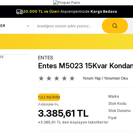
20.000 TL ve Üzeri
Alışverişlerinizde
Kargo Bedava
ENTES
Entes M5023 15Kvar Konda
Yorum Yap / Yorumları Oku
Marka
%52 İNDİRİM
Stok Kodu
7.053,58 TL
3.385,61 TL
Stok Durumu
Fiyat
*3.385,61 TL den başlayan taksitlerle!