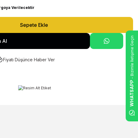
rgoya Verilecektir
Sepete Ekle
- Bizimle İletişime Geçin
 Al
Fiyatı Düşünce Haber Ver
WHATSAPP