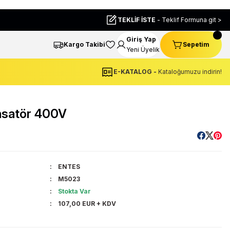
TEKLİF İSTE
- Teklif Formuna git >
Giriş Yap
Kargo Takibi
Sepetim
Yeni Üyelik
E-KATALOG -
Kataloğumuzu indirin!
nsatör 400V
ENTES
M5023
Stokta Var
107,00 EUR + KDV