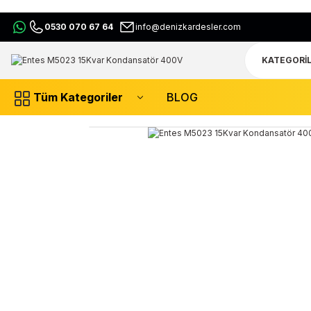
0530 070 67 64
info@denizkardesler.com
Tüm Kategoriler
BLOG