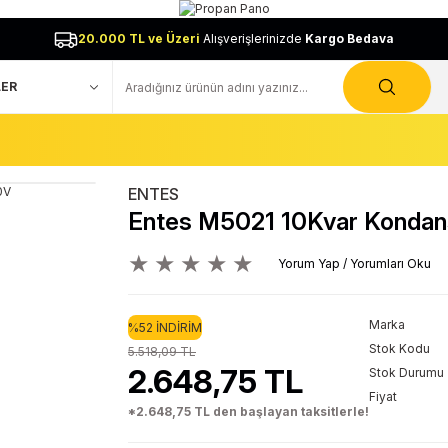
20.000 TL ve Üzeri
Alışverişlerinizde
Kargo Bedava
ENTES
Entes M5021 10Kvar Kondan
Yorum Yap / Yorumları Oku
Marka
%52 İNDİRİM
Stok Kodu
5.518,09 TL
2.648,75 TL
Stok Durumu
Fiyat
*2.648,75 TL den başlayan taksitlerle!