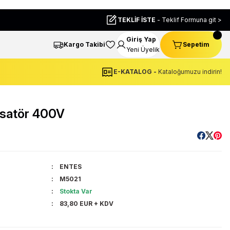
TEKLİF İSTE
- Teklif Formuna git >
Giriş Yap
Kargo Takibi
Sepetim
Yeni Üyelik
E-KATALOG -
Kataloğumuzu indirin!
satör 400V
ENTES
M5021
Stokta Var
83,80 EUR + KDV