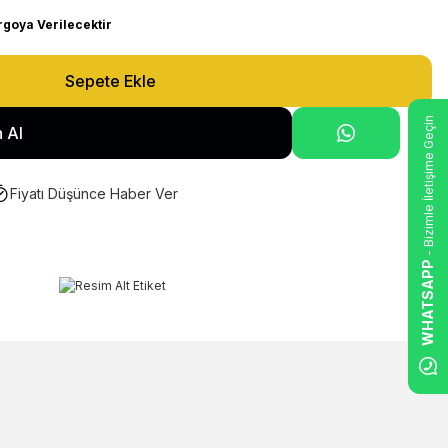
rgoya Verilecektir
Sepete Ekle
- Bizimle İletişime Geçin
 Al
Fiyatı Düşünce Haber Ver
WHATSAPP