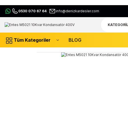
0530 070 67 64
info@denizkardesler.com
Tüm Kategoriler
BLOG