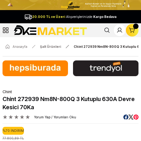
Geri Dön
20.000 TL ve Üzeri
Alışverişlerinizde
Kargo Bedava
l
Anasayfa
Şalt Ürünleri
Chint 272939 Nm8N-800Q 3 Kutuplu 63
Chint
Chint 272939 Nm8N-800Q 3 Kutuplu 630A Devre
Kesici 70Ka
Yorum Yap / Yorumları Oku
%70 İNDİRİM
77.800,89 TL