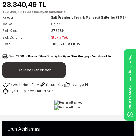
23.340,49 TL
*23.340,49 TL den başlayan taksitlerle!
Kategori
Şalt Ürünleri
,
Termik Manyetik Şalterler (TMŞ)
Marka
Chint
Stok Kodu
272939
Stok Durumu
Stokta Yok
Fiyat
1.181,52 EUR + KDV
- Bizimle İletişime Geçin
Saat 11:00'a Kadar Olan Siparişler Aynı Gün Kargoya Verilecektir
Gelince Haber Ver
Yorum Yaz
Tavsiye Et
WHATSAPP
Fiyatı Düşünce Haber Ver
Ürün Açıklaması