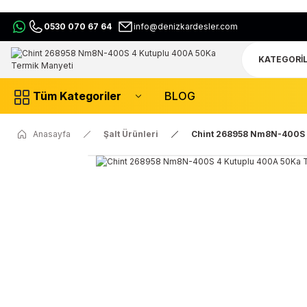
0530 070 67 64
info@denizkardesler.com
Tüm Kategoriler
BLOG
Anasayfa
Şalt Ürünleri
Chint 268958 Nm8N-400S 