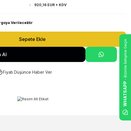
920,16 EUR + KDV
rgoya Verilecektir
Sepete Ekle
- Bizimle İletişime Geçin
 Al
Fiyatı Düşünce Haber Ver
WHATSAPP