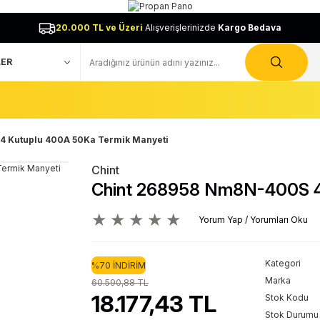
20.000 TL ve Üzeri
Alışverişlerinizde
Kargo Bedava
4 Kutuplu 400A 50Ka Termik Manyeti
Chint
Chint 268958 Nm8N-400S 4 
Yorum Yap / Yorumları Oku
Kategori
%70 İNDİRİM
Marka
60.590,88 TL
18.177,43 TL
Stok Kodu
Stok Durumu