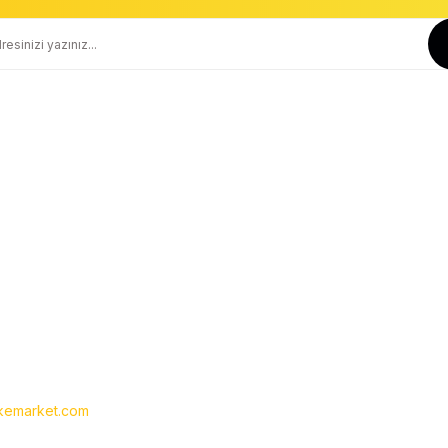
Güvenli Alışveriş
Geniş Teslimat Ağı
256 BIT SSL Sertifika ile Güvenli
Tüm Ürünlerimiz Orjinaldir
Kurumsal
Yardım
Hakkımızda
Yeni Üyelik
İletişim
Üye Girişi
İletişim Formu
Siparişlerim
Havale Bildirim Formu
Şifremi Unuttum
Kargo Takibi
emarket.com
- Tüm hakları saklıdır. Kredi kartı bilgileriniz 256bit SSL