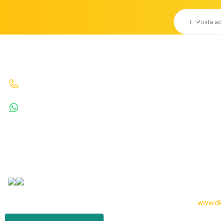
Ücretsiz Kargo
Taksit Seçeneği
20.000 TL ve Üzeri Ücretsiz Kargo
Kredi Kartı ile Alışveriş
İletişim
Bizi Arayın : 0530 070 67 64 0530 070 67 64
WhatsApp : 5300706764
info@denizkardesler.com
Copyright 2024 © -
www.dk