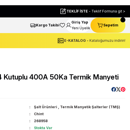
TEKLİF İSTE
- Teklif Formuna git >
Giriş Yap
Kargo Takibi
Sepetim
Yeni Üyelik
E-KATALOG -
Kataloğumuzu indirin!
Kutuplu 400A 50Ka Termik Manyeti
Şalt Ürünleri
,
Termik Manyetik Şalterler (TMŞ)
Chint
268958
Stokta Var