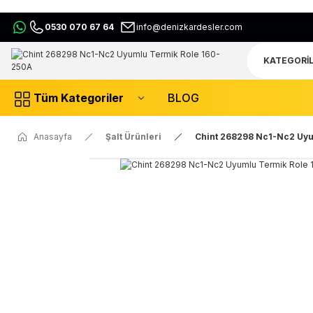
0530 070 67 64
info@denizkardesler.com
Tüm Kategoriler
BLOG
Anasayfa
Şalt Ürünleri
Chint 268298 Nc1-Nc2 Uyu