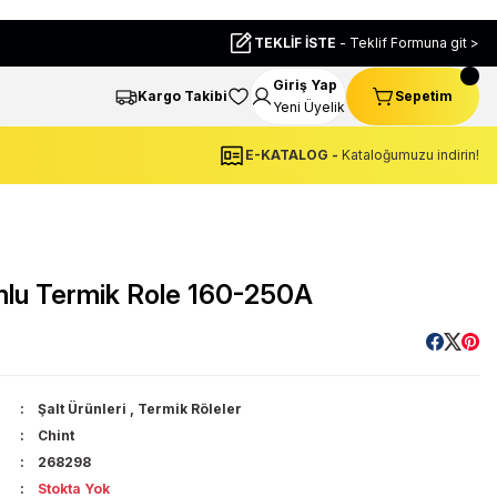
TEKLİF İSTE
- Teklif Formuna git >
Giriş Yap
Kargo Takibi
Sepetim
Yeni Üyelik
E-KATALOG -
Kataloğumuzu indirin!
lu Termik Role 160-250A
Şalt Ürünleri
,
Termik Röleler
Chint
268298
Stokta Yok