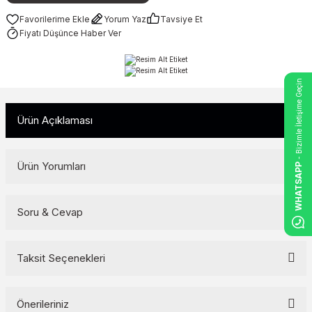
Yorum Yaz
Tavsiye Et
Fiyatı Düşünce Haber Ver
- Bizimle İletişime Geçin
Ürün Açıklaması
Ürün Yorumları
WHATSAPP
Soru & Cevap
Bu ürüne ilk yorumu siz yapın!
Yorum Yaz
Taksit Seçenekleri
Ürün hakkında henüz soru sorulmamış.
Soru Sor
Önerileriniz