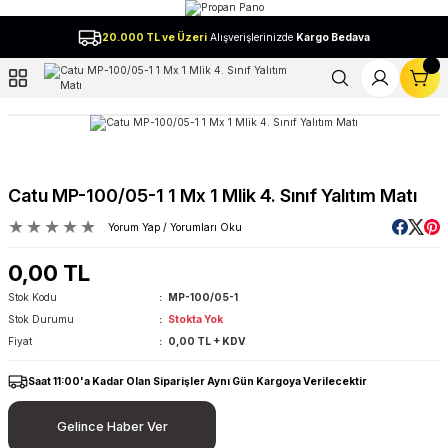
Geri Dön
20.000 TL ve Üzeri
Alışverişlerinizde
Kargo Bedava
l
Catu MP-100/05-1 1 Mx 1 Mlik 4. Sınıf Yalıtım Matı
Yorum Yap / Yorumları Oku
0,00 TL
Stok Kodu
MP-100/05-1
Stok Durumu
Stokta Yok
Fiyat
0,00 TL + KDV
Saat 11:00'a Kadar Olan Siparişler Aynı Gün Kargoya Verilecektir
Gelince Haber Ver