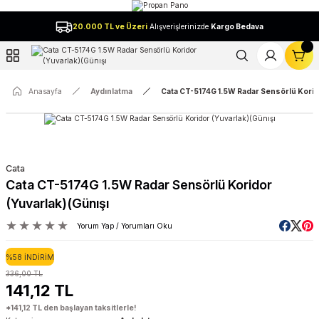
Geri Dön
20.000 TL ve Üzeri
Alışverişlerinizde
Kargo Bedava
l
Anasayfa
Aydınlatma
Cata CT-5174G 1.5W Radar Sensörlü Korido
Cata
Cata CT-5174G 1.5W Radar Sensörlü Koridor
(Yuvarlak)(Günışı
Yorum Yap / Yorumları Oku
%58 İNDİRİM
336,00 TL
141,12 TL
*141,12 TL den başlayan taksitlerle!