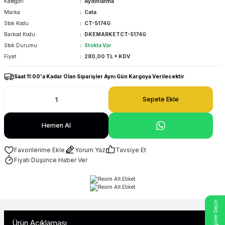
Kategori
Aydınlatma
Marka
Cata
Stok Kodu
CT-5174G
Barkod Kodu
DKEMARKETCT-5174G
Stok Durumu
Stokta Var
Fiyat
280,00 TL + KDV
Saat 11:00'a Kadar Olan Siparişler Aynı Gün Kargoya Verilecektir
Sepete Ekle
Hemen Al
Yorum Yaz
Tavsiye Et
Fiyatı Düşünce Haber Ver
Ürün Açıklaması