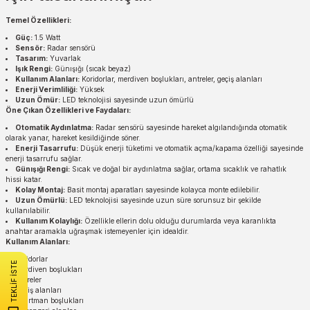
Temel Özellikleri:
Güç:
1.5 Watt
Sensör:
Radar sensörü
Tasarım:
Yuvarlak
Işık Rengi:
Günışığı (sıcak beyaz)
Kullanım Alanları:
Koridorlar, merdiven boşlukları, antreler, geçiş alanları
Enerji Verimliliği:
Yüksek
Uzun Ömür:
LED teknolojisi sayesinde uzun ömürlü
Öne Çıkan Özellikleri ve Faydaları:
Otomatik Aydınlatma:
Radar sensörü sayesinde hareket algılandığında otomatik
olarak yanar, hareket kesildiğinde söner.
Enerji Tasarrufu:
Düşük enerji tüketimi ve otomatik açma/kapama özelliği sayesinde
enerji tasarrufu sağlar.
Günışığı Rengi:
Sıcak ve doğal bir aydınlatma sağlar, ortama sıcaklık ve rahatlık
hissi katar.
Kolay Montaj:
Basit montaj aparatları sayesinde kolayca monte edilebilir.
Uzun Ömürlü:
LED teknolojisi sayesinde uzun süre sorunsuz bir şekilde
kullanılabilir.
Kullanım Kolaylığı:
Özellikle ellerin dolu olduğu durumlarda veya karanlıkta
anahtar aramakla uğraşmak istemeyenler için idealdir.
Kullanım Alanları:
Koridorlar
TEKLİF İSTE
Merdiven boşlukları
Antreler
Geçiş alanları
Apartman boşlukları