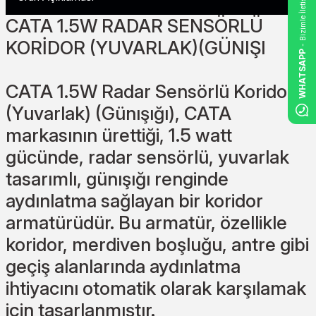
- Bizimle İletişime Geçin
CATA 1.5W RADAR SENSÖRLÜ
KORİDOR (YUVARLAK)(GÜNIŞI
WHATSAPP
CATA 1.5W Radar Sensörlü Koridor
(Yuvarlak) (Günışığı), CATA
markasının ürettiği, 1.5 watt
gücünde, radar sensörlü, yuvarlak
tasarımlı, günışığı renginde
aydınlatma sağlayan bir koridor
armatürüdür. Bu armatür, özellikle
koridor, merdiven boşluğu, antre gibi
geçiş alanlarında aydınlatma
ihtiyacını otomatik olarak karşılamak
için tasarlanmıştır.