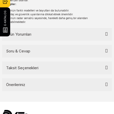
ve benzeri alanlar.
Ek Bilgiler:
Ürünün farklı modelleri ve boyutları da bulunabilir.
E-KATALOG
Montaj ve güvenlik uyarılarına dikkat etmek önemlidir.
Ürünün radar sensörü sayesinde, hareketi daha geniş bir alandan
algılayabilmektedir.
Ürün Yorumları
Soru & Cevap
Bu ürüne ilk yorumu siz yapın!
Yorum Yaz
Taksit Seçenekleri
Ürün hakkında henüz soru sorulmamış.
Soru Sor
Önerileriniz
Bu ürünün fiyat bilgisi, resim, ürün açıklamalarında ve diğer
konularda yetersiz gördüğünüz noktaları öneri formunu kullanarak
tarafımıza iletebilirsiniz.
Görüş ve önerileriniz için teşekkür ederiz.