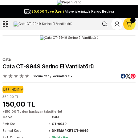
Geri Dön
20.000 TL ve Üzeri
Alışverişlerinizde
Kargo Bedava
l
Cata
Cata CT-9949 Serino El Vantilatörü
Yorum Yap / Yorumları Oku
%58 İNDİRİM
360,00 TL
150,00 TL
*150,00 TL den başlayan taksitlerle!
Marka
Cata
Stok Kodu
CT-9949
Barkod Kodu
DKEMARKETCT-9949
Stok Durumu
Stokta Var