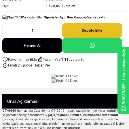
Fiyat
300,00 TL + KDV
Saat 11:00'a Kadar Olan Siparişler Aynı Gün Kargoya Verilecektir
Sepete Ekle
Hemen Al
- Bizimle İletişime Geçin
Yorum Yaz
Tavsiye Et
Fiyatı Düşünce Haber Ver
WHATSAPP
Ürün Açıklaması
CT-9949
(tam adıyla
Cata Serino CT-9949
), sıcak yaz günlerinde kişisel serinlik
sağlamak amacıyla tasarlanmış
şarjlı, taşınabilir mini el ve masa vantilatörüdür
(fanıdır).
Özellikle kompakt yapısı, kablosuz kullanılabilmesi ve şık tasarımıyla hem
yolda (toplu taşımada, seyahatte, plajda) hem de sabit alanlarda (ofis masası, ev) kişisel
konfor alanı yaratmak için oldukça popüler bir üründür.