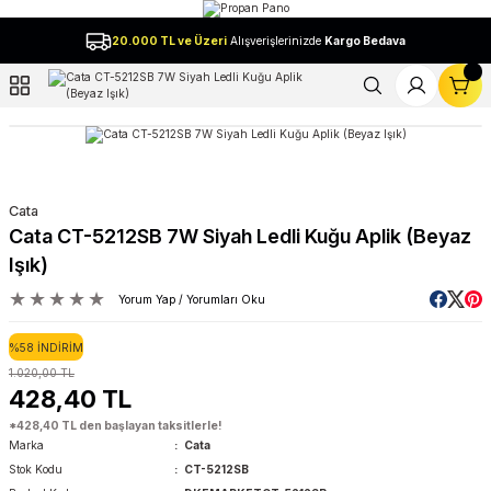
Geri Dön
20.000 TL ve Üzeri
Alışverişlerinizde
Kargo Bedava
l
Cata
Cata CT-5212SB 7W Siyah Ledli Kuğu Aplik (Beyaz
Işık)
Yorum Yap / Yorumları Oku
%58 İNDİRİM
1.020,00 TL
428,40 TL
*428,40 TL den başlayan taksitlerle!
Marka
Cata
Stok Kodu
CT-5212SB