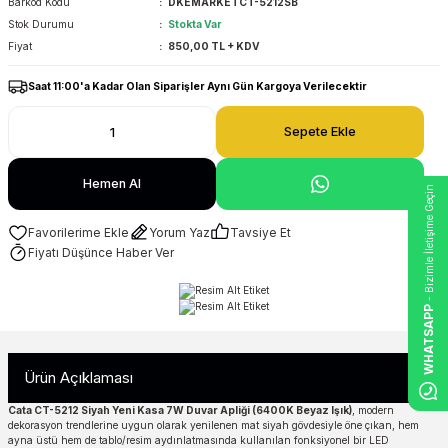
Barkod Kodu
DKEMARKETCT-5212SB
Stok Durumu
Stokta Var
Fiyat
850,00 TL + KDV
Saat 11:00'a Kadar Olan Siparişler Aynı Gün Kargoya Verilecektir
Sepete Ekle
Hemen Al
- Bizimle İletişime Geçin
Yorum Yaz
Tavsiye Et
Fiyatı Düşünce Haber Ver
WHATSAPP
Ürün Açıklaması
Cata CT-5212 Siyah Yeni Kasa 7W Duvar Apliği (6400K Beyaz Işık)
, modern
dekorasyon trendlerine uygun olarak yenilenen mat siyah gövdesiyle öne çıkan, hem
ayna üstü hem de tablo/resim aydınlatmasında kullanılan fonksiyonel bir LED