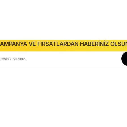
anları
Anahtar Priz
Tavan Spotlar
Kabloalar
Amp
leşme
Kablo El Aletleri
Projektörler
Gönder
AMPANYA VE FIRSATLARDAN HABERİNİZ OLSU
Güvenli Alışveriş
Geniş Teslimat Ağı
256 BIT SSL Sertifika ile Güvenli
Tüm Ürünlerimiz Orjinaldir
Kurumsal
Yardım
Hakkımızda
Yeni Üyelik
İletişim
Üye Girişi
İletişim Formu
Siparişlerim
Havale Bildirim Formu
Şifremi Unuttum