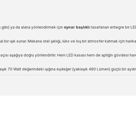
im gibi) ya da alana yönlendirmek için
oynar başlıklı
tasarlanan entegre bir LE
bir ışık sunar. Mekana otel şıklığı, lüks ve loş bir atmosfer katmak için harika
açısı aşağıya doğru yönlendirilir. Hem LED kasası hem de apliğin gövdesi hareket
laşık 70 Watt değerindeki ışığına eşdeğer (yaklaşık 480 Lümen) güçlü bir aydın
a yetersiz gördüğünüz noktaları öneri formunu kullanarak tarafımıza ileteb
Ürün hakkında henüz soru sorulmamış.
Bu ürüne ilk yorumu siz yapın!
Yorum Yaz
Soru Sor