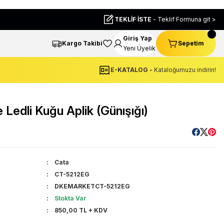
TEKLİF İSTE
- Teklif Formuna git >
Giriş Yap
Kargo Takibi
Sepetim
Yeni Üyelik
E-KATALOG -
Kataloğumuzu indirin!
edli Kuğu Aplik (Günışığı)
Cata
CT-5212EG
DKEMARKETCT-5212EG
Stokta Var
850,00 TL + KDV