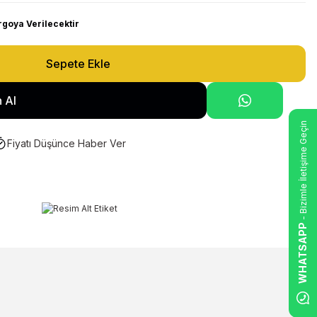
rgoya Verilecektir
Sepete Ekle
 Al
- Bizimle İletişime Geçin
Fiyatı Düşünce Haber Ver
WHATSAPP