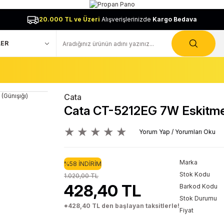
20.000 TL ve Üzeri
Alışverişlerinizde
Kargo Bedava
Cata
Cata CT-5212EG 7W Eskitme L
Yorum Yap / Yorumları Oku
Marka
%58 İNDİRİM
Stok Kodu
1.020,00 TL
428,40 TL
Barkod Kodu
Stok Durumu
*428,40 TL den başlayan taksitlerle!
Fiyat