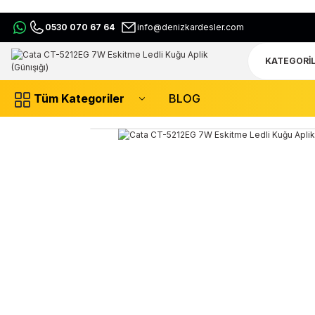
0530 070 67 64
info@denizkardesler.com
Tüm Kategoriler
BLOG