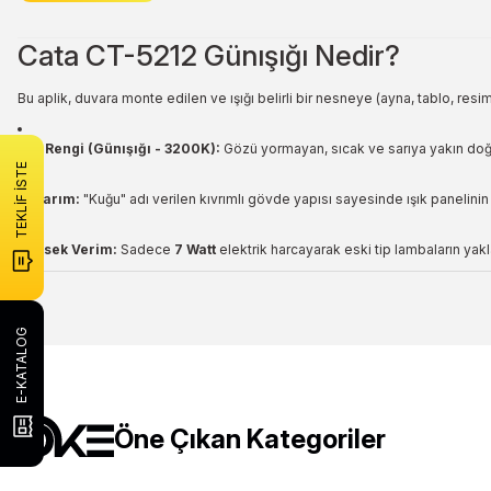
Cata CT-5212 Günışığı Nedir?
Bu aplik, duvara monte edilen ve ışığı belirli bir nesneye (ayna, tablo, res
Işık Rengi (Günışığı - 3200K):
Gözü yormayan, sıcak ve sarıya yakın doğal 
TEKLİF İSTE
Tasarım:
"Kuğu" adı verilen kıvrımlı gövde yapısı sayesinde ışık panelinin 
Yüksek Verim:
Sadece
7 Watt
elektrik harcayarak eski tip lambaların yak
Bu ürünün fiyat bilgisi, resim, ürün açıklamalarında ve diğer konulard
Görüş ve önerileriniz için teşekkür ederiz.
E-KATALOG
Ürün resmi kalitesiz, bozuk veya görüntülenemiyor.
Ürün açıklamasında eksik bilgiler bulunuyor.
Öne Çıkan Kategoriler
Ürün bilgilerinde hatalar bulunuyor.
Ürün fiyatı diğer sitelerden daha pahalı.