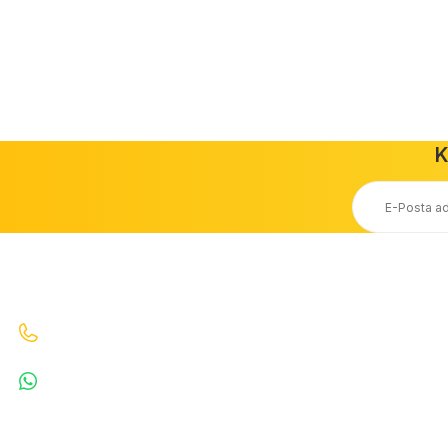
Bu ürüne benzer farklı alternatifler olmalı.
Şerit ledler
Kamp Ürünleri
Şalt Ürünleri
Pano Ekipm
Zayıf Akım Ürünleri
Led Spotlar
İnterkom Daire haber
K
Ücretsiz Kargo
Taksit Seçeneği
20.000 TL ve Üzeri Ücretsiz Kargo
Kredi Kartı ile Alışveriş
İletişim
Bizi Arayın : 0530 070 67 64 0530 070 67 64
WhatsApp : 5300706764
info@denizkardesler.com