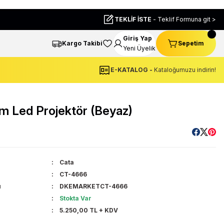
TEKLİF İSTE
- Teklif Formuna git >
Giriş Yap
Kargo Takibi
Sepetim
Yeni Üyelik
E-KATALOG -
Kataloğumuzu indirin!
 Led Projektör (Beyaz)
Cata
CT-4666
u
DKEMARKETCT-4666
u
Stokta Var
5.250,00 TL + KDV