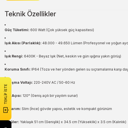
Teknik Özellikler
Güç Tüketimi:
600 Watt (Çok yüksek güç kapasitesi)
Işık Akısı (Parlaklık):
48.000 - 49.650 Lümen (Profesyonel ve yoğun aydı
Işık Rengi:
6400K - Beyaz Işık (Net, keskin ve gün ışığına yakın görüş)
Koruma Sınıfı:
IP64 (Toza ve her yönden gelen su sıçramalarına karşı day
Çalışma Voltajı:
220-240V AC / 50-60 Hz
TEKLİF İSTE
Işık Açısı:
120° (Geniş açılı bir yayılım sunar)
Tasarım:
Slim (İnce) gövde yapısı, estetik ve kompakt görünüm
Ölçüler:
Yaklaşık 51 cm (Genişlik) x 34.5 cm (Yükseklik) x 3.5 cm (Kalınlık)