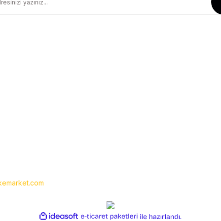
Güvenli Alışveriş
Geniş Teslimat Ağı
256 BIT SSL Sertifika ile Güvenli
Tüm Ürünlerimiz Orjinaldir
Kurumsal
Yardım
Hakkımızda
Yeni Üyelik
İletişim
Üye Girişi
İletişim Formu
Siparişlerim
Havale Bildirim Formu
Şifremi Unuttum
Kargo Takibi
emarket.com
- Tüm hakları saklıdır. Kredi kartı bilgileriniz 256bit SSL
ile
ideasoft
e-