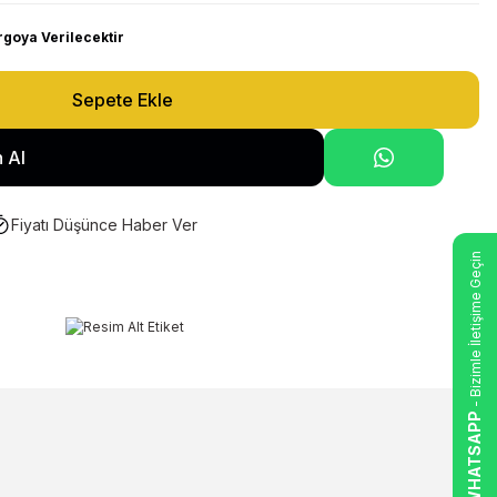
rgoya Verilecektir
Sepete Ekle
 Al
Fiyatı Düşünce Haber Ver
- Bizimle İletişime Geçin
WHATSAPP