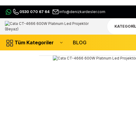
0530 070 67 64
info@denizkardesler.com
Tüm Kategoriler
BLOG