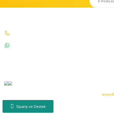
Ücretsiz Kargo
Taksit Seçeneği
20.000 TL ve Üzeri Ücretsiz Kargo
Kredi Kartı ile Alışveriş
İletişim
Bizi Arayın : 0530 070 67 64 0530 070 67 64
WhatsApp : 5300706764
info@denizkardesler.com
Copyright 2024 © -
www.dk
Sipariş ve Destek