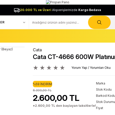
20.000 TL ve Üzeri
Alışverişlerinizde
Kargo Bedava
Cata
Cata CT-4666 600W Platınum
Yorum Yap / Yorumları Oku
Marka
%59 İNDİRİM
Stok Kodu
6.300,00 TL
2.600,00 TL
Barkod Kod
Stok Durum
*2.600,00 TL den başlayan taksitlerle!
Fiyat