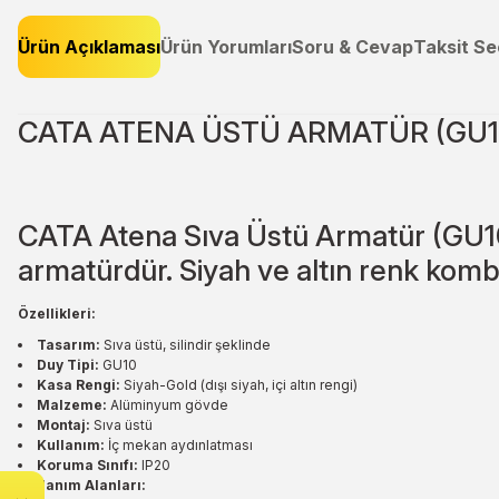
Ürün Açıklaması
Ürün Yorumları
Soru & Cevap
Taksit Se
CATA ATENA ÜSTÜ ARMATÜR (GU1
CATA Atena Sıva Üstü Armatür (GU10)
armatürdür. Siyah ve altın renk kombi
Özellikleri:
Tasarım:
Sıva üstü, silindir şeklinde
Duy Tipi:
GU10
Kasa Rengi:
Siyah-Gold (dışı siyah, içi altın rengi)
Malzeme:
Alüminyum gövde
Montaj:
Sıva üstü
Kullanım:
İç mekan aydınlatması
Koruma Sınıfı:
IP20
Kullanım Alanları: