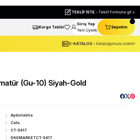
TEKLİF İSTE
- Teklif Formuna git >
Giriş Yap
Kargo Takibi
Sepetim
Yeni Üyelik
E-KATALOG -
Kataloğumuzu indirin!
matür (Gu-10) Siyah-Gold
Aydınlatma
Cata
CT-5417
DKEMARKETCT-5417