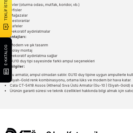
TEKLİF İSTE
Evler (oturma odası, mutfak, koridor, vb.)
Ofisler
Mağazalar
Restoranlar
Kafeler
Dekoratif aydınlatmalar
Avantajları:
Modern ve şık tasarım
E-KATALOG
Kolay montaj
Dekoratif aydınlatma sağlar
GU10 duy tipi sayesinde farklı ampul seçenekleri
Ek Bilgiler:
Bu armatür, ampul olmadan satılır. GU10 duy tipine uygun ampullerle kulla
Siyah-Gold renk kombinasyonu, ortama lüks ve modern bir hava katar.
Cata CT-5418 Assos (Athena) Sıva Üstü Armatür (Gu-10 ) (Siyah-Gold) ol
Ürünün garanti süresi ve teknik özellikleri hakkında bilgi almak için satıc
Bu ürünün fiyat bilgisi, resim, ürün açıklamalarında ve diğer konulard
Görüş ve önerileriniz için teşekkür ederiz.
Ürün resmi kalitesiz, bozuk veya görüntülenemiyor.
Ürün açıklamasında eksik bilgiler bulunuyor.