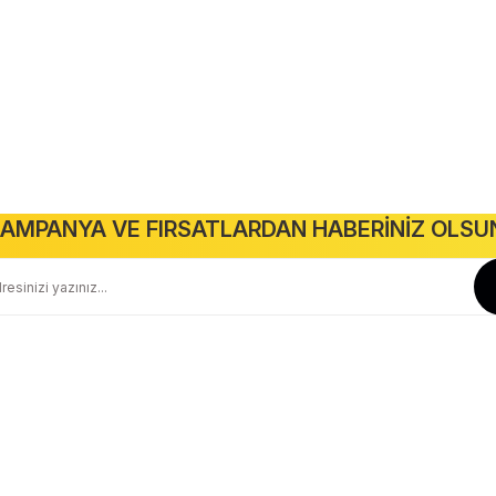
anları
Anahtar Priz
Tavan Spotlar
Kabloalar
Amp
leşme
Kablo El Aletleri
Projektörler
Gönder
AMPANYA VE FIRSATLARDAN HABERİNİZ OLSU
Güvenli Alışveriş
Geniş Teslimat Ağı
256 BIT SSL Sertifika ile Güvenli
Tüm Ürünlerimiz Orjinaldir
Kurumsal
Yardım
Hakkımızda
Yeni Üyelik
İletişim
Üye Girişi
İletişim Formu
Siparişlerim