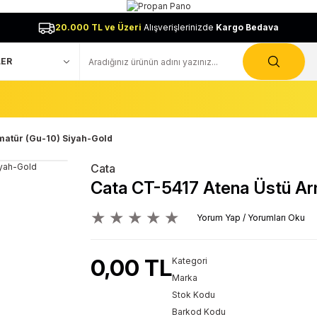
20.000 TL ve Üzeri
Alışverişlerinizde
Kargo Bedava
matür (Gu-10) Siyah-Gold
Cata
Cata CT-5417 Atena Üstü Ar
Yorum Yap / Yorumları Oku
0,00 TL
Kategori
Marka
Stok Kodu
Barkod Kodu