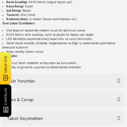
Renk Sıcaklığı:
6400 Kelvin (soğuk beyaz ışık)
Kasa Rengi:
Siyah
Işık Rengi:
Beyaz
Tasarım:
Slim (ince)
Kullanım Alanı:
İç mekan (tavan aydınlatması vb.)
Öne Çıkan Özellikleri:
İnce tasarımı sayesinde modern ve şık bir görünüm sunar.
6400 Kelvin renk sıcaklığı, canlı ve parlak bir beyaz ışık sağlar.
LED teknolojisi sayesinde enerji tasarruflu ve uzun ömürlüdür.
Genel olarak evlerde, ofislerde, mağazalarda ve diğer iç mekanlarda aydınlatma
amacıyla kullanılır.
Kolay montaj imkanı sunar.
Ek Bilgiler:
TEKLİF İSTE
Ürünün farklı modelleri ve boyutları da bulunabilir.
Montaj ve güvenlik uyarılarına dikkat etmek önemlidir.
Ürün Yorumları
E-KATALOG
Soru & Cevap
Bu ürüne ilk yorumu siz yapın!
Yorum Yaz
Taksit Seçenekleri
Ürün hakkında henüz soru sorulmamış.