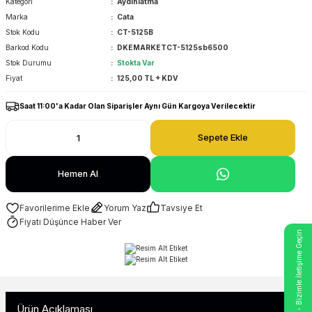
Kategori
Aydınlatma
Marka
Cata
Stok Kodu
CT-5125B
Barkod Kodu
DKEMARKETCT-5125sb6500
Stok Durumu
Stokta Var
Fiyat
125,00 TL + KDV
Saat 11:00'a Kadar Olan Siparişler Aynı Gün Kargoya Verilecektir
Sepete Ekle
Hemen Al
Yorum Yaz
Tavsiye Et
Fiyatı Düşünce Haber Ver
- Bizimle İletişime Geçin
Ürün Açıklaması