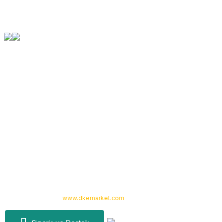
Orjinal Ürün Garantisi
Tüm Ürünlerimiz Orjinaldir
Kurumsal
Yardım
Alışveriş
Kategoriler
Copyright 2024 © -
www.dkemarket.com
- Tüm hakları saklıdır. Kredi kartı
bilgileriniz 256bit SSL sertifikası ile korunmaktadır.