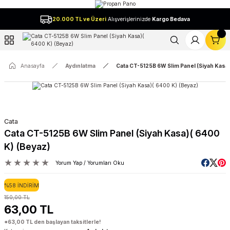
Geri Dön
20.000 TL ve Üzeri
Alışverişlerinizde
Kargo Bedava
l
Anasayfa
Aydınlatma
Cata CT-5125B 6W Slim Panel (Siyah Kasa)
Cata
Cata CT-5125B 6W Slim Panel (Siyah Kasa)( 6400
K) (Beyaz)
Yorum Yap / Yorumları Oku
%58 İNDİRİM
150,00 TL
63,00 TL
*63,00 TL den başlayan taksitlerle!