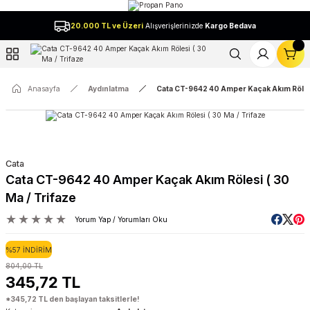
Geri Dön
20.000 TL ve Üzeri
Alışverişlerinizde
Kargo Bedava
l
Anasayfa
Aydınlatma
Cata CT-9642 40 Amper Kaçak Akım Rölesi
Cata
Cata CT-9642 40 Amper Kaçak Akım Rölesi ( 30
Ma / Trifaze
Yorum Yap / Yorumları Oku
%57 İNDİRİM
804,00 TL
345,72 TL
*345,72 TL den başlayan taksitlerle!