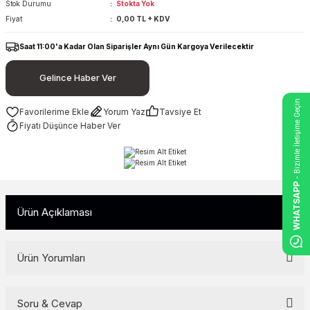
Stok Durumu
Stokta Yok
Fiyat
0,00 TL + KDV
Saat 11:00'a Kadar Olan Siparişler Aynı Gün Kargoya Verilecektir
Gelince Haber Ver
- Bizimle İletişime Geçin
Yorum Yaz
Tavsiye Et
Fiyatı Düşünce Haber Ver
WHATSAPP
Ürün Açıklaması
Ürün Yorumları
Soru & Cevap
Bu ürüne ilk yorumu siz yapın!