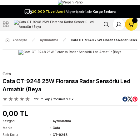
Geri Dön
20.000 TL ve Üzeri
Alışverişlerinizde
Kargo Bedava
l
Anasayfa
Aydınlatma
Cata CT-9248 25W Floransa Radar Sensör
Cata
Cata CT-9248 25W Floransa Radar Sensörlü Led
Armatür (Beya
Yorum Yap / Yorumları Oku
0,00 TL
Kategori
Aydınlatma
Marka
Cata
Stok Kodu
CT-9248