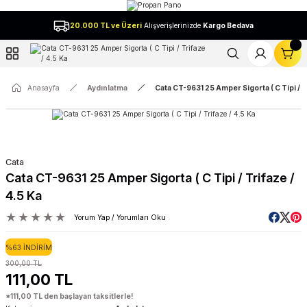
Geri Dön
20.000 TL ve Üzeri
Alışverişlerinizde
Kargo Bedava
l
Anasayfa
Aydınlatma
Cata CT-9631 25 Amper Sigorta ( C Tipi / Tr
Cata
Cata CT-9631 25 Amper Sigorta ( C Tipi / Trifaze /
4.5 Ka
Yorum Yap / Yorumları Oku
%63 İNDİRİM
300,00 TL
111,00 TL
*111,00 TL den başlayan taksitlerle!