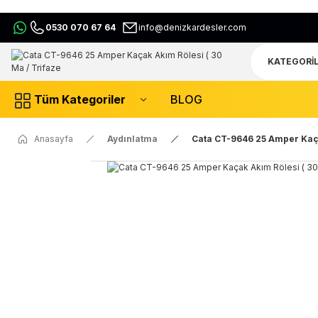
0530 070 67 64
info@denizkardesler.com
Tüm Kategoriler
BLOG
Anasayfa
Aydınlatma
Cata CT-9646 25 Amper Kaça