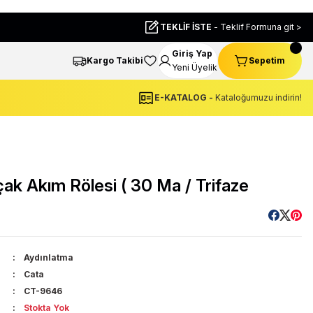
TEKLİF İSTE
- Teklif Formuna git >
Giriş Yap
Kargo Takibi
Sepetim
Yeni Üyelik
E-KATALOG -
Kataloğumuzu indirin!
k Akım Rölesi ( 30 Ma / Trifaze
Aydınlatma
Cata
CT-9646
Stokta Yok