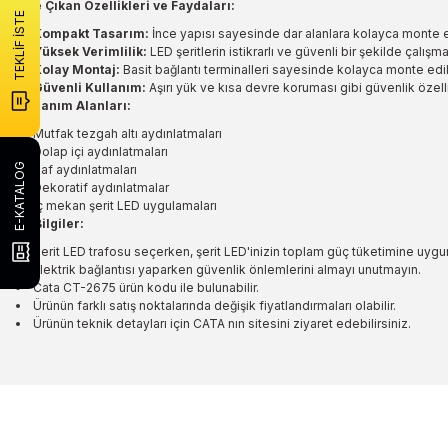
Öne Çıkan Özellikleri ve Faydaları:
TEKLİF İSTE
Kompakt Tasarım:
İnce yapısı sayesinde dar alanlara kolayca monte ed
Yüksek Verimlilik:
LED şeritlerin istikrarlı ve güvenli bir şekilde çalışma
Kolay Montaj:
Basit bağlantı terminalleri sayesinde kolayca monte edile
Güvenli Kullanım:
Aşırı yük ve kısa devre koruması gibi güvenlik özelli
Kullanım Alanları:
Mutfak tezgah altı aydınlatmaları
Dolap içi aydınlatmaları
E-KATALOG
Raf aydınlatmaları
Dekoratif aydınlatmalar
İç mekan şerit LED uygulamaları
Ek Bilgiler:
Şerit LED trafosu seçerken, şerit LED'inizin toplam güç tüketimine uygu
Elektrik bağlantısı yaparken güvenlik önlemlerini almayı unutmayın.
Cata CT-2675 ürün kodu ile bulunabilir.
Ürünün farklı satış noktalarında değişik fiyatlandırmaları olabilir.
Ürünün teknik detayları için CATA nın sitesini ziyaret edebilirsiniz.
Bu ürünün fiyat bilgisi, resim, ürün açıklamalarında ve diğer konulard
Görüş ve önerileriniz için teşekkür ederiz.
Ürün resmi kalitesiz, bozuk veya görüntülenemiyor.
Ürün açıklamasında eksik bilgiler bulunuyor.