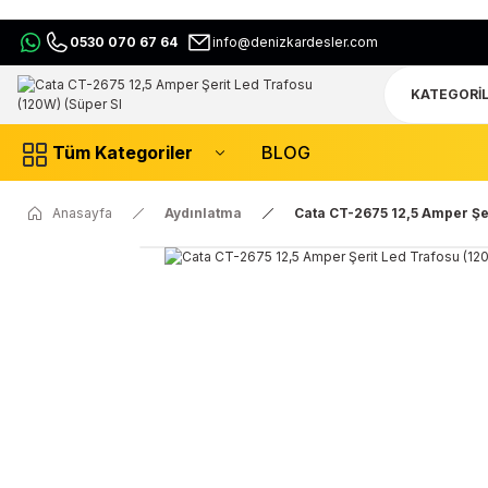
0530 070 67 64
info@denizkardesler.com
Tüm Kategoriler
BLOG
Anasayfa
Aydınlatma
Cata CT-2675 12,5 Amper Şer