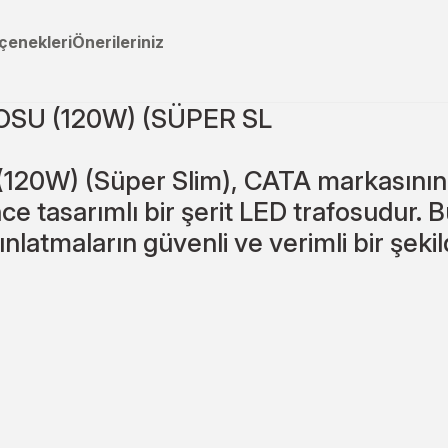
çenekleri
Önerileriniz
OSU (120W) (SÜPER SL
120W) (Süper Slim), CATA markasının ü
e tasarımlı bir şerit LED trafosudur. Bu
ınlatmaların güvenli ve verimli bir şeki