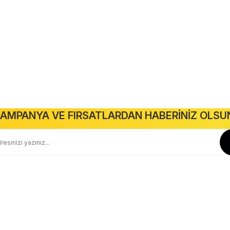
anları
Anahtar Priz
Tavan Spotlar
Kabloalar
Amp
leşme
Kablo El Aletleri
Projektörler
Gönder
AMPANYA VE FIRSATLARDAN HABERİNİZ OLSU
Güvenli Alışveriş
Geniş Teslimat Ağı
256 BIT SSL Sertifika ile Güvenli
Tüm Ürünlerimiz Orjinaldir
Kurumsal
Yardım
Hakkımızda
Yeni Üyelik
İletişim
Üye Girişi