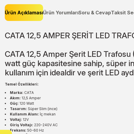
Ürün Açıklaması
Ürün Yorumları
Soru & Cevap
Taksit Se
CATA 12,5 AMPER ŞERİT LED TRAF
CATA 12,5 Amper Şerit LED Trafosu (
watt güç kapasitesine sahip, süper inc
kullanım için idealdir ve şerit LED ayd
Temel Özellikleri:
Marka:
CATA
Akım:
12,5 Amper
Güç:
120 Watt
Tasarım:
Süper Slim (ince)
Kullanım Alanı:
İç mekan
Voltaj:
12V
Giriş Voltajı:
220-240V AC
Frekans:
50-60 Hz