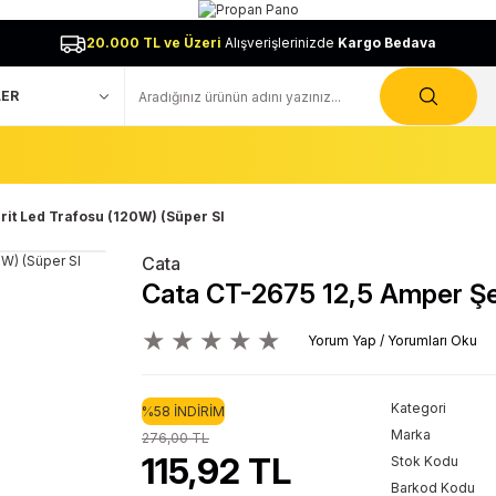
20.000 TL ve Üzeri
Alışverişlerinizde
Kargo Bedava
it Led Trafosu (120W) (Süper Sl
Cata
Cata CT-2675 12,5 Amper Şer
Yorum Yap / Yorumları Oku
Kategori
%58 İNDİRİM
Marka
276,00 TL
115,92 TL
Stok Kodu
Barkod Kodu