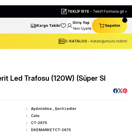
TEKLİF İSTE
- Teklif Formuna git >
Giriş Yap
Kargo Takibi
Sepetim
Yeni Üyelik
E-KATALOG -
Kataloğumuzu indirin!
it Led Trafosu (120W) (Süper Sl
Aydınlatma
,
Şerit Ledler
Cata
CT-2675
DKEMARKETCT-2675