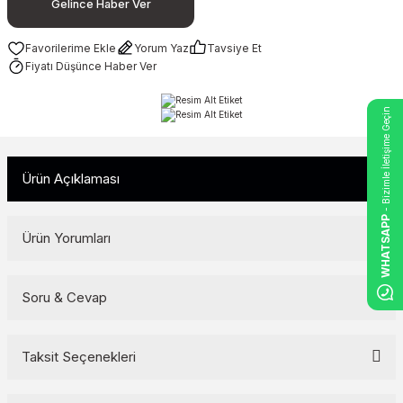
Gelince Haber Ver
Yorum Yaz
Tavsiye Et
Fiyatı Düşünce Haber Ver
- Bizimle İletişime Geçin
Ürün Açıklaması
WHATSAPP
Ürün Yorumları
Soru & Cevap
Bu ürüne ilk yorumu siz yapın!
Yorum Yaz
Taksit Seçenekleri
Ürün hakkında henüz soru sorulmamış.