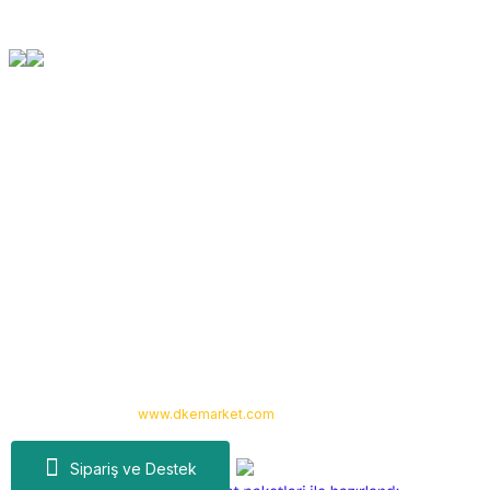
Orjinal Ürün Garantisi
Tüm Ürünlerimiz Orjinaldir
Kurumsal
Yardım
Alışveriş
Kategoriler
Copyright 2024 © -
www.dkemarket.com
- Tüm hakları saklıdır. Kredi kartı
bilgileriniz 256bit SSL sertifikası ile korunmaktadır.
Sipariş ve Destek
ideasoft
ile