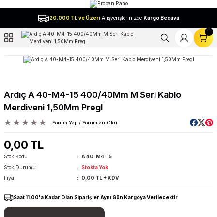
Geri Dön
20.000 TL ve Üzeri
Alışverişlerinizde
Kargo Bedava
l
Ardıç A 40-M4-15 400/40Mm M Seri Kablo
Merdiveni 1,50Mm Pregl
Yorum Yap / Yorumları Oku
0,00 TL
Stok Kodu
A 40-M4-15
Stok Durumu
Stokta Yok
Fiyat
0,00 TL + KDV
Saat 11:00'a Kadar Olan Siparişler Aynı Gün Kargoya Verilecektir