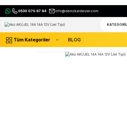
0530 070 67 64
info@denizkardesler.com
Tüm Kategoriler
BLOG