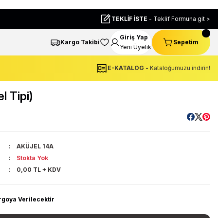
TEKLİF İSTE
- Teklif Formuna git >
Giriş Yap
Kargo Takibi
Sepetim
Yeni Üyelik
E-KATALOG -
Kataloğumuzu indirin!
 Tipi)
AKÜJEL 14A
Stokta Yok
0,00 TL + KDV
rgoya Verilecektir