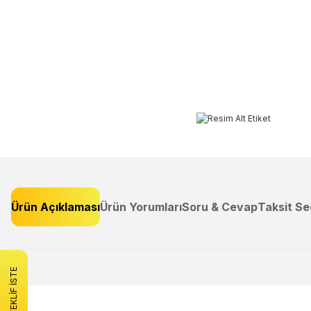
Ürün Açıklaması
Ürün Yorumları
Soru & Cevap
Taksit Se
Bu ürünün fiyat bilgisi, resim, ürün açıklamalarında ve diğer konulard
Görüş ve önerileriniz için teşekkür ederiz.
TEKLİF İSTE
Ürün resmi kalitesiz, bozuk veya görüntülenemiyor.