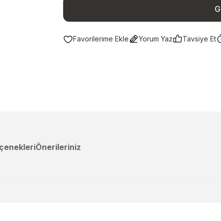
G
Yorum Yaz
Tavsiye Et
çenekleri
Önerileriniz
a yetersiz gördüğünüz noktaları öneri formunu kullanarak tarafımıza ileteb
Ürün hakkında henüz soru sorulmamış.
Bu ürüne ilk yorumu siz yapın!