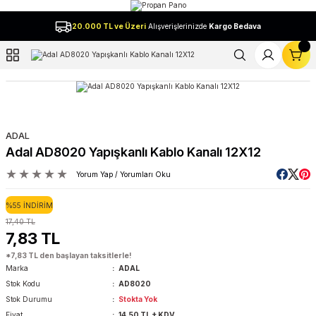
Geri Dön
20.000 TL ve Üzeri
Alışverişlerinizde
Kargo Bedava
l
ADAL
Adal AD8020 Yapışkanlı Kablo Kanalı 12X12
Yorum Yap / Yorumları Oku
%55 İNDİRİM
17,40 TL
7,83 TL
*7,83 TL den başlayan taksitlerle!
Marka
ADAL
Stok Kodu
AD8020
Stok Durumu
Stokta Yok
Fiyat
14,50 TL + KDV