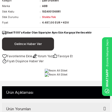
Kategori
Şalt Ürünleri
Marka
ABB
Stok Kodu
1SDA101368R1
Stok Durumu
Stokta Yok
Fiyat
4.487,00 EUR + KDV
Saat 11:00'a Kadar Olan Siparişler Aynı Gün Kargoya Verilecektir
- Bizimle İletişime Geçin
Gelince Haber Ver
Yorum Yaz
Tavsiye Et
Fiyatı Düşünce Haber Ver
WHATSAPP
Ürün Açıklaması
Ürün Yorumları