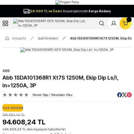
Geri Dön
20.000 TL ve Üzeri
Alışverişlerinizde
Kargo Bedava
l
Anasayfa
Şalt Ürünleri
Abb 1SDA101368R1 Xt7S 1250M, Ekip Dip 
ABB
Abb 1SDA101368R1 Xt7S 1250M, Ekip Dip Ls/I,
In=1250A, 3P
Yorum Yap / Yorumları Oku
%68 İNDİRİM
295.650,40 TL
94.608,24 TL
*94.608,24 TL den başlayan taksitlerle!