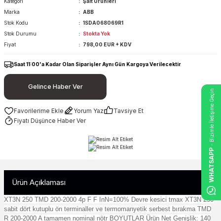
Kategori
Şalt Ürünleri
Marka
ABB
Stok Kodu
1SDA068069R1
Stok Durumu
Stokta Yok
Fiyat
798,00 EUR + KDV
Saat 11:00'a Kadar Olan Siparişler Aynı Gün Kargoya Verilecektir
Gelince Haber Ver
- Bizimle İletişime Geçin
Yorum Yaz
Tavsiye Et
Fiyatı Düşünce Haber Ver
WHATSAPP
Ürün Açıklaması
XT3N 250 TMD 200-2000 4p F F InN=100% Devre kesici tmax XT3N 250
sabit dört kutuplu ön terminaller ve termomanyetik serbest bırakma TMD
R 200-2000 A tamamen nominal nötr BOYUTLAR Ürün Net Genişlik: 140