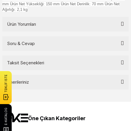
mm Ürün Net Yüksekliği: 150 mm Ürün Net Derinlik: 70 mm Ürün Net
Ağırlığı: 2,1 kg
Ürün Yorumları
Soru & Cevap
Bu ürüne ilk yorumu siz yapın!
Yorum Yaz
Taksit Seçenekleri
Ürün hakkında henüz soru sorulmamış.
TEKLİF İSTE
Soru Sor
Önerileriniz
Bu ürünün fiyat bilgisi, resim, ürün açıklamalarında ve diğer
konularda yetersiz gördüğünüz noktaları öneri formunu kullanarak
tarafımıza iletebilirsiniz.
Görüş ve önerileriniz için teşekkür ederiz.
E-KATALOG
Öne Çıkan Kategoriler
Ürün resmi kalitesiz, bozuk veya görüntülenemiyor.