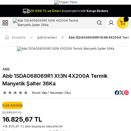
Geri Dön
20.000 TL ve Üzeri
Alışverişlerinizde
Kargo Bedava
l
Anasayfa
Şalt Ürünleri
Abb 1SDA068069R1 Xt3N 4X200A Termik
ABB
Abb 1SDA068069R1 Xt3N 4X200A Termik
Manyetik Şalter 36Ka
Yorum Yap / Yorumları Oku
%68 İNDİRİM
52.580,57 TL
16.825,67 TL
*16.825,67 TL den başlayan taksitlerle!