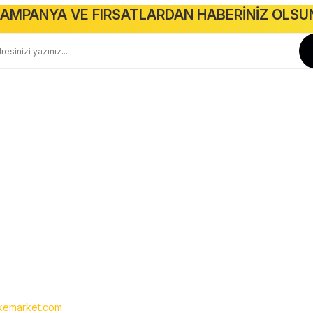
Gönder
AMPANYA VE FIRSATLARDAN HABERİNİZ OLSU
Güvenli Alışveriş
Geniş Teslimat Ağı
256 BIT SSL Sertifika ile Güvenli
Tüm Ürünlerimiz Orjinaldir
Kurumsal
Yardım
Hakkımızda
Yeni Üyelik
İletişim
Üye Girişi
İletişim Formu
Siparişlerim
Havale Bildirim Formu
Şifremi Unuttum
Kargo Takibi
emarket.com
- Tüm hakları saklıdır. Kredi kartı bilgileriniz 256bit SSL