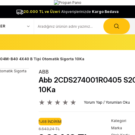
20.000 TL ve Üzeri
Alışverişlerinizde
Kargo Bedava
4M-B40 4X40 B Tipi Otomatik Sigorta 10Ka
ABB
Abb 2CDS274001R0405 S204
10Ka
Yorum Yap / Yorumları Oku
Kategori
%68 İNDİRİM
Marka
6.543,24 TL