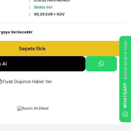
2CDS274001R0405
Stokta Var
99,26 EUR + KDV
rgoya Verilecektir
- Bizimle İletişime Geçin
Sepete Ekle
 Al
Fiyatı Düşünce Haber Ver
WHATSAPP