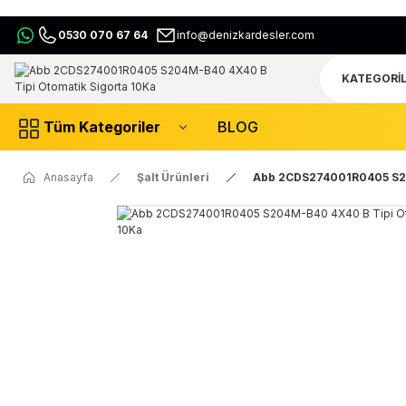
0530 070 67 64
info@denizkardesler.com
Tüm Kategoriler
BLOG
Anasayfa
Şalt Ürünleri
Abb 2CDS274001R0405 S20