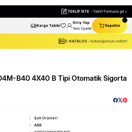
TEKLİF İSTE
- Teklif Formuna git >
Giriş Yap
Kargo Takibi
Sepetim
Yeni Üyelik
E-KATALOG -
Kataloğumuzu indirin!
M-B40 4X40 B Tipi Otomatik Sigorta
Şalt Ürünleri
ABB