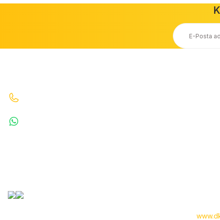
K
Ücretsiz Kargo
Taksit Seçeneği
20.000 TL ve Üzeri Ücretsiz Kargo
Kredi Kartı ile Alışveriş
İletişim
Bizi Arayın : 0530 070 67 64 0530 070 67 64
WhatsApp : 5300706764
info@denizkardesler.com
Copyright 2024 © -
www.dk