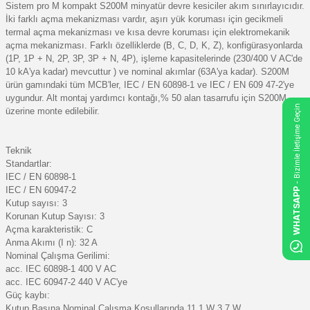
Sistem pro M kompakt S200M minyatür devre kesiciler akım sınırlayıcıdır.
İki farklı açma mekanizması vardır, aşırı yük koruması için gecikmeli
termal açma mekanizması ve kısa devre koruması için elektromekanik
açma mekanizması. Farklı özelliklerde (B, C, D, K, Z), konfigürasyonlarda
(1P, 1P + N, 2P, 3P, 3P + N, 4P), işleme kapasitelerinde (230/400 V AC'de
10 kA'ya kadar) mevcuttur ) ve nominal akımlar (63A'ya kadar). S200M
ürün gamındaki tüm MCB'ler, IEC / EN 60898-1 ve IEC / EN 609 47-2'ye
uygundur. Alt montaj yardımcı kontağı,% 50 alan tasarrufu için S200M
- Bizimle İletişime Geçin
üzerine monte edilebilir.
Teknik
Standartlar:
IEC / EN 60898-1
IEC / EN 60947-2
WHATSAPP
Kutup sayısı: 3
Korunan Kutup Sayısı: 3
Açma karakteristik: C
Anma Akımı (I n): 32 A
Nominal Çalışma Gerilimi:
acc. IEC 60898-1 400 V AC
acc. IEC 60947-2 440 V AC'ye
Güç kaybı:
Kutup Başına Nominal Çalışma Koşullarında 11,1 W 3,7 W