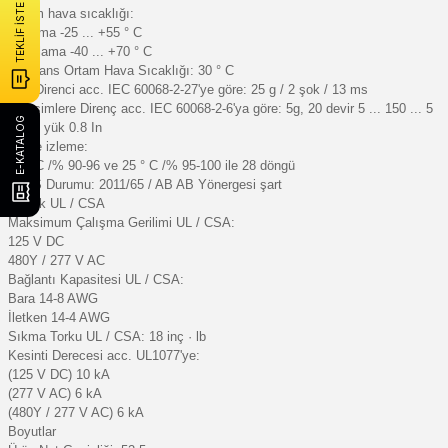
TEKLİF İSTE
Ortam hava sıcaklığı:
Çalışma -25 ... +55 ° C
Depolama -40 ... +70 ° C
Referans Ortam Hava Sıcaklığı: 30 ° C
Şok Direnci acc. IEC 60068-2-27'ye göre: 25 g / 2 şok / 13 ms
Titreşimlere Direnç acc. IEC 60068-2-6'ya göre: 5g, 20 devir 5 ... 150 ... 5
E-KATALOG
Hz'de yük 0.8 In
Çevre izleme:
55 ° C /% 90-96 ve 25 ° C /% 95-100 ile 28 döngü
RoHS Durumu: 2011/65 / AB AB Yönergesi şart
Teknik UL / CSA
Maksimum Çalışma Gerilimi UL / CSA:
125 V DC
480Y / 277 V AC
Bağlantı Kapasitesi UL / CSA:
Bara 14-8 AWG
İletken 14-4 AWG
Sıkma Torku UL / CSA: 18 inç · lb
Kesinti Derecesi acc. UL1077'ye:
(125 V DC) 10 kA
(277 V AC) 6 kA
(480Y / 277 V AC) 6 kA
Boyutlar