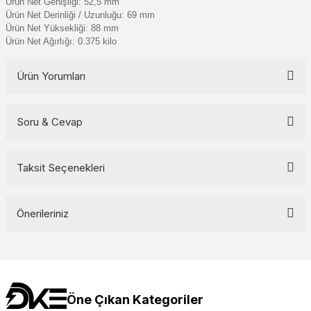
Ürün Net Genişliği: 52,5 mm
Ürün Net Derinliği / Uzunluğu: 69 mm
Ürün Net Yüksekliği: 88 mm
Ürün Net Ağırlığı: 0.375 kilo
Ürün Yorumları
Soru & Cevap
Bu ürüne ilk yorumu siz yapın!
Yorum Yaz
Taksit Seçenekleri
Ürün hakkında henüz soru sorulmamış.
Soru Sor
Önerileriniz
Bu ürünün fiyat bilgisi, resim, ürün açıklamalarında ve diğer
konularda yetersiz gördüğünüz noktaları öneri formunu kullanarak
tarafımıza iletebilirsiniz.
Görüş ve önerileriniz için teşekkür ederiz.
Öne Çıkan Kategoriler