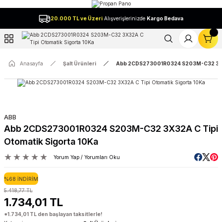
Geri Dön
20.000 TL ve Üzeri
Alışverişlerinizde
Kargo Bedava
l
Anasayfa
Şalt Ürünleri
Abb 2CDS273001R0324 S203M-C32 3X32A
ABB
Abb 2CDS273001R0324 S203M-C32 3X32A C Tipi
Otomatik Sigorta 10Ka
Yorum Yap / Yorumları Oku
%68 İNDİRİM
5.418,77 TL
1.734,01 TL
*1.734,01 TL den başlayan taksitlerle!