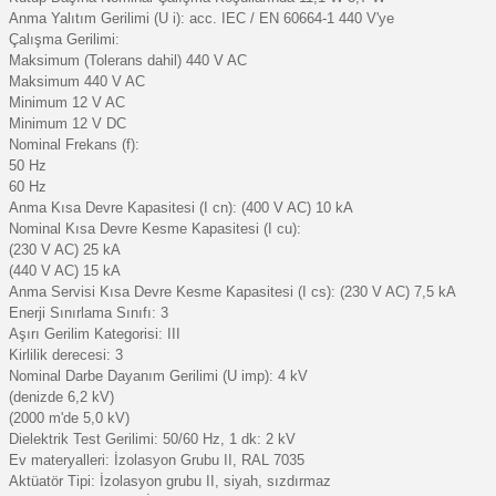
Anma Yalıtım Gerilimi (U i): acc. IEC / EN 60664-1 440 V'ye
Çalışma Gerilimi:
Maksimum (Tolerans dahil) 440 V AC
Maksimum 440 V AC
Minimum 12 V AC
Minimum 12 V DC
Nominal Frekans (f):
50 Hz
60 Hz
Anma Kısa Devre Kapasitesi (I cn): (400 V AC) 10 kA
Nominal Kısa Devre Kesme Kapasitesi (I cu):
(230 V AC) 25 kA
(440 V AC) 15 kA
Anma Servisi Kısa Devre Kesme Kapasitesi (I cs): (230 V AC) 7,5 kA
Enerji Sınırlama Sınıfı: 3
Aşırı Gerilim Kategorisi: III
Kirlilik derecesi: 3
Nominal Darbe Dayanım Gerilimi (U imp): 4 kV
(denizde 6,2 kV)
(2000 m'de 5,0 kV)
Dielektrik Test Gerilimi: 50/60 Hz, 1 dk: 2 kV
Ev materyalleri: İzolasyon Grubu II, RAL 7035
Aktüatör Tipi: İzolasyon grubu II, siyah, sızdırmaz