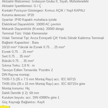
Aktüatör Malzemesi: İzolasyon Grubu II, Siyah, Mühürlenebilir
Aktüatör İşaretlemesi: G / Ç
Kontakt Pozisyon Göstergesi: Kırmızı AÇIK / Yeşil KAPALI
Koruma derecesi: IP20
Uyarılar: IP40 Kapaklı muhafaza içinde
Elektriksel Dayanıklılık: 10000 AC çevrimi
Mekanik Dayanıklılık (N endu): 20000 döngü
Terminal Türü: Vidalı Klemensler
Vidalı Terminal Tipi: Arıza Emniyetli Çift Yönlü Silindir Kaldırma Terminali
Bağlantı Kapasitesi : Bara
10/10 mm² Yüksük ile Esnek 0.75 ... 25 mm²
Esnek 0,75 ... 25 mm²
Sert 0,75 ... 35 mm²
Bükülü 0.75 ... 35 mm²
Sıkma Torku: 2,8 N · m
Tavsiye Edilen Tornavida: Pozidriv 2
DIN Rayına montajı:
TH35-7.5 (35 x 7.5 mm Montaj Rayı) acc. IEC 60715
TH35-15'e (35 x 15 mm Montaj Rayı) acc. IEC 60715'e göre
Montaj konumu: Hiç
Dahili Derinlik (t 2): 69 mm
Kurulum boyutu: acc. DIN 43880'e göre 1
Güç Kaynağı Bağlantısı: Keyfi
Çevre