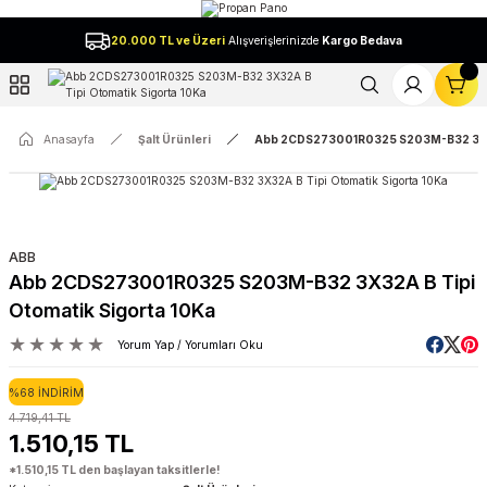
Geri Dön
20.000 TL ve Üzeri
Alışverişlerinizde
Kargo Bedava
l
Anasayfa
Şalt Ürünleri
Abb 2CDS273001R0325 S203M-B32 3X32A
ABB
Abb 2CDS273001R0325 S203M-B32 3X32A B Tipi
Otomatik Sigorta 10Ka
Yorum Yap / Yorumları Oku
%68 İNDİRİM
4.719,41 TL
1.510,15 TL
*1.510,15 TL den başlayan taksitlerle!