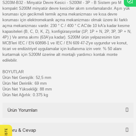
S203M-B32 - Minyatür Devre Kesici - S200M - 3P - B Sistem pro M
kompakt S200M minyatür devre kesiciler akım sınırlamalarıdır. Aşırı yük
koruması için gecikmeli termik açma mekanizması ve kısa devre
koruması için elektromekanik açma mekanizması olmak üzere iki farklı
açma mekanizması vardır. 230 ° C / 400 ° C AC'de 10 kA'a kadar kesme
kapasiteleri (B, C, D, K, Z), konfigürasyonlar (1P, 1P + N, 2P, 3P, 3P + N,
4P) ) Ve anma akımı (63A'ya kadar). S200M ürün yelpazesinin tüm
MCB'leri IEC / EN 60898-1 ve IEC / EN 609 47-2'ye uygundur ve konut,
ticari ve endüstriyel uygulamalar için kullanıma izin verir. % 50 alanı
kurtarmak için S200M üzerine alt montajlı yardımcı kontak monte
edilebilir.
BOYUTLAR
Ürün Net Genişlik: 52,5 mm
Ürün Net Derinlik: 69 mm
Ürün Net Yüksekliği: 88 mm
Ürün Net Ağırlık: 0.375 kg
Ürün Yorumları
Soru & Cevap
Bu ürüne ilk yorumu siz yapın!