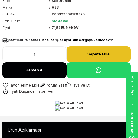
Kategori
Şalt Ürünleri
Marka
ABB
Stok Kodu
2CDS273001R0325
Stok Durumu
Stokta Var
Fiyat
71,59 EUR + KDV
Saat 11:00'a Kadar Olan Siparişler Aynı Gün Kargoya Verilecektir
Sepete Ekle
Hemen Al
- Bizimle İletişime Geçin
Yorum Yaz
Tavsiye Et
Fiyatı Düşünce Haber Ver
WHATSAPP
Ürün Açıklaması