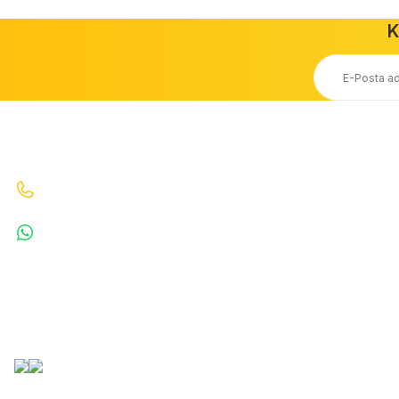
K
Ücretsiz Kargo
Taksit Seçeneği
20.000 TL ve Üzeri Ücretsiz Kargo
Kredi Kartı ile Alışveriş
İletişim
Bizi Arayın : 0530 070 67 64 0530 070 67 64
WhatsApp : 5300706764
info@denizkardesler.com