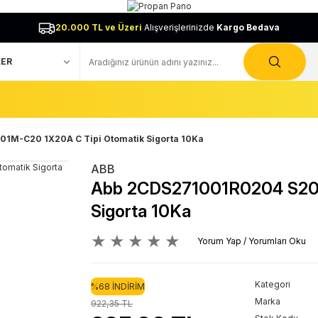
20.000 TL ve Üzeri
Alışverişlerinizde
Kargo Bedava
1M-C20 1X20A C Tipi Otomatik Sigorta 10Ka
ABB
Abb 2CDS271001R0204 S201
Sigorta 10Ka
Yorum Yap / Yorumları Oku
Kategori
%68 İNDİRİM
Marka
922,35 TL