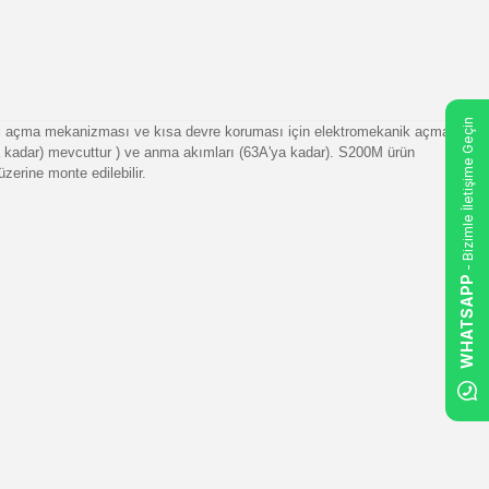
- Bizimle İletişime Geçin
rmal açma mekanizması ve kısa devre koruması için elektromekanik açma
ya kadar) mevcuttur ) ve anma akımları (63A'ya kadar). S200M ürün
erine monte edilebilir.
WHATSAPP