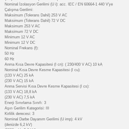
Nominal İzolasyon Gerilimi (U i): acc. IEC / EN 60664-1 440 V'ye
Çalışma Gerilimi:
Maksimum (Tolerans Dahil) 253 V AC
Maksimum (Tolerans Dahil) 72 V DC
Maksimum 253 V AC
Maksimum 72 V DC
Minimum 12 V AC
Minimum 12 V DC
Nominal Frekans (f):
50 Hz
60 Hz
Anma Kısa Devre Kapasitesi (I cn): ( 230/400 V AC) 10 kA
Nominal Kısa Devre Kesme Kapasitesi (I cu):
(133 V AC) 25 kA
(230 V AC) 15 kA
Anma Servisi Kısa Devre Kesme Kapasitesi (I cs):
(133 V AC) 18,8 kA
(230 V AC) 7,5 kA
Enerji Sınırlama Sınıfı: 3
Aşırı Gerilim Kategorisi: III
Kirlilik derecesi: 3
Nominal Darbe Dayanım Gerilimi (U imp): 4 kV
(denizde 6,2 kV)