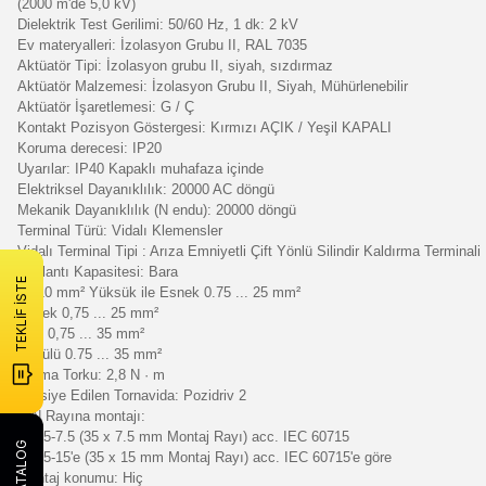
(2000 m'de 5,0 kV)
Dielektrik Test Gerilimi: 50/60 Hz, 1 dk: 2 kV
Ev materyalleri: İzolasyon Grubu II, RAL 7035
Aktüatör Tipi: İzolasyon grubu II, siyah, sızdırmaz
Aktüatör Malzemesi: İzolasyon Grubu II, Siyah, Mühürlenebilir
Aktüatör İşaretlemesi: G / Ç
Kontakt Pozisyon Göstergesi: Kırmızı AÇIK / Yeşil KAPALI
Koruma derecesi: IP20
Uyarılar: IP40 Kapaklı muhafaza içinde
Elektriksel Dayanıklılık: 20000 AC döngü
Mekanik Dayanıklılık (N endu): 20000 döngü
Terminal Türü: Vidalı Klemensler
Vidalı Terminal Tipi : Arıza Emniyetli Çift Yönlü Silindir Kaldırma Terminali
Bağlantı Kapasitesi: Bara
TEKLİF İSTE
10/10 mm² Yüksük ile Esnek 0.75 ... 25 mm²
Esnek 0,75 ... 25 mm²
Sert 0,75 ... 35 mm²
Bükülü 0.75 ... 35 mm²
Sıkma Torku: 2,8 N · m
Tavsiye Edilen Tornavida: Pozidriv 2
DIN Rayına montajı:
TH35-7.5 (35 x 7.5 mm Montaj Rayı) acc. IEC 60715
E-KATALOG
TH35-15'e (35 x 15 mm Montaj Rayı) acc. IEC 60715'e göre
Montaj konumu: Hiç