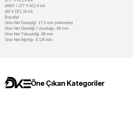
(277 V AC) 6 kA
(480Y / 277 V AC) 6 kA
(60 V DC) 10 kA
Boyutlar
Ürün Net Genişliği: 17,5 mm (milimetre)
Ürün Net Derinliği / Uzunluğu: 69 mm
Ürün Net Yüksekliği: 88 mm
Ürün Net Ağırlığı: 0.125 kilo
Bu ürünün fiyat bilgisi, resim, ürün açıklamalarında ve diğer konulard
Görüş ve önerileriniz için teşekkür ederiz.
Ürün resmi kalitesiz, bozuk veya görüntülenemiyor.
Ürün açıklamasında eksik bilgiler bulunuyor.
Öne Çıkan Kategoriler
Ürün bilgilerinde hatalar bulunuyor.
Ürün fiyatı diğer sitelerden daha pahalı.
Bu ürüne benzer farklı alternatifler olmalı.
Şerit ledler
Kamp Ürünleri
Şalt Ürünleri
Pano Ekipm
Zayıf Akım Ürünleri
Led Spotlar
İnterkom Daire haber