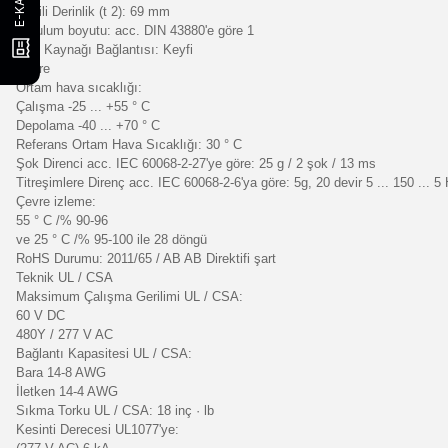
Dahili Derinlik (t 2): 69 mm
Kurulum boyutu: acc. DIN 43880'e göre 1
Güç Kaynağı Bağlantısı: Keyfi
Çevre
Ortam hava sıcaklığı:
Çalışma -25 ... +55 ° C
Depolama -40 ... +70 ° C
Referans Ortam Hava Sıcaklığı: 30 ° C
Şok Direnci acc. IEC 60068-2-27'ye göre: 25 g / 2 şok / 13 ms
Titreşimlere Direnç acc. IEC 60068-2-6'ya göre: 5g, 20 devir 5 ... 150 ... 5
Çevre izleme:
55 ° C /% 90-96
ve 25 ° C /% 95-100 ile 28 döngü
RoHS Durumu: 2011/65 / AB AB Direktifi şart
Teknik UL / CSA
Maksimum Çalışma Gerilimi UL / CSA:
60 V DC
480Y / 277 V AC
Bağlantı Kapasitesi UL / CSA:
Bara 14-8 AWG
İletken 14-4 AWG
Sıkma Torku UL / CSA: 18 inç · lb
Kesinti Derecesi UL1077'ye: