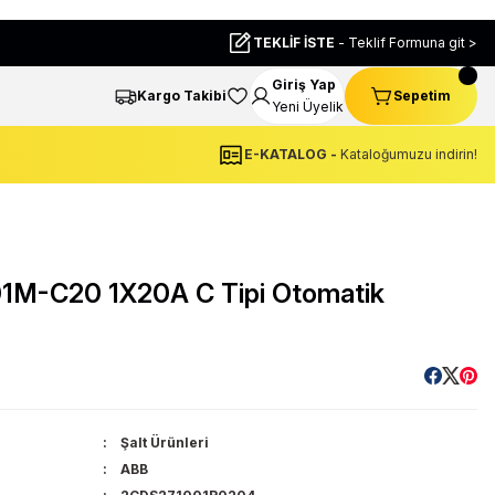
TEKLİF İSTE
- Teklif Formuna git >
Giriş Yap
Kargo Takibi
Sepetim
Yeni Üyelik
E-KATALOG -
Kataloğumuzu indirin!
M-C20 1X20A C Tipi Otomatik
Şalt Ürünleri
ABB