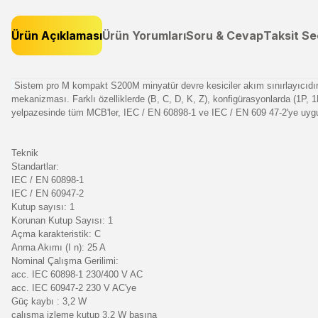
Ürün Açıklaması
Ürün Yorumları
Soru & Cevap
Taksit Se
Sistem pro M kompakt S200M minyatür devre kesiciler akım sınırlayıcıdır
mekanizması. Farklı özelliklerde (B, C, D, K, Z), konfigürasyonlarda (1P,
yelpazesinde tüm MCB'ler, IEC / EN 60898-1 ve IEC / EN 609 47-2'ye uygun
Teknik
Standartlar:
IEC / EN 60898-1
IEC / EN 60947-2
Kutup sayısı: 1
Korunan Kutup Sayısı: 1
Açma karakteristik: C
Anma Akımı (I n): 25 A
Nominal Çalışma Gerilimi:
acc. IEC 60898-1 230/400 V AC
acc. IEC 60947-2 230 V AC'ye
Güç kaybı : 3,2 W
çalışma izleme kutup 3.2 W başına