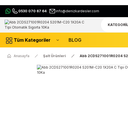
0530 070 67 64
info@denizkardesler.com
Tüm Kategoriler
BLOG
Anasayfa
Şalt Ürünleri
Abb 2CDS271001R0204 S20