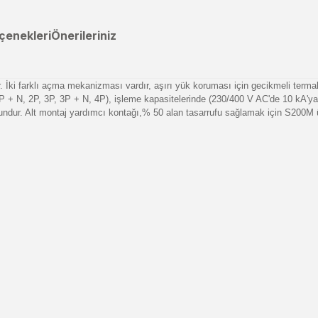
çenekleri
Önerileriniz
. İki farklı açma mekanizması vardır, aşırı yük koruması için gecikmeli te
 1P + N, 2P, 3P, 3P + N, 4P), işleme kapasitelerinde (230/400 V AC'de 10 kA'
dur. Alt montaj yardımcı kontağı,% 50 alan tasarrufu sağlamak için S200M üz