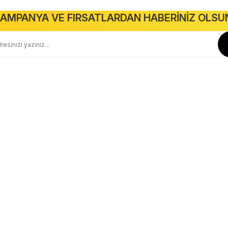
Gönder
AMPANYA VE FIRSATLARDAN HABERİNİZ OLSU
Güvenli Alışveriş
Geniş Teslimat Ağı
256 BIT SSL Sertifika ile Güvenli
Tüm Ürünlerimiz Orjinaldir
Kurumsal
Yardım
Hakkımızda
Yeni Üyelik
İletişim
Üye Girişi
İletişim Formu
Siparişlerim
Havale Bildirim Formu
Şifremi Unuttum
Kargo Takibi