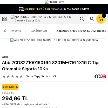
Geri Dön
20.000 TL ve Üzeri
Alışverişlerinizde
Kargo Bedava
l
Anasayfa
Şalt Ürünleri
Abb 2CDS271001R0164 S201M-C16 1X16 C 
ABB
Abb 2CDS271001R0164 S201M-C16 1X16 C Tipi
Otomatik Sigorta 10Ka
Yorum Yap / Yorumları Oku
%68 İNDİRİM
921,92 TL
294,86 TL
*294,86 TL den başlayan taksitlerle!