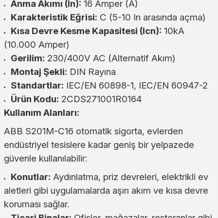
Anma Akımı (In):
16 Amper (A)
Karakteristik Eğrisi:
C (5-10 In arasında açma)
Kısa Devre Kesme Kapasitesi (Icn):
10kA
(10.000 Amper)
Gerilim:
230/400V AC (Alternatif Akım)
Montaj Şekli:
DIN Rayına
Standartlar:
IEC/EN 60898-1, IEC/EN 60947-2
Ürün Kodu:
2CDS271001R0164
Kullanım Alanları:
ABB S201M-C16 otomatik sigorta, evlerden
endüstriyel tesislere kadar geniş bir yelpazede
güvenle kullanılabilir:
Konutlar:
Aydınlatma, priz devreleri, elektrikli ev
aletleri gibi uygulamalarda aşırı akım ve kısa devre
koruması sağlar.
Ticari Binalar:
Ofisler, mağazalar, restoranlar gibi