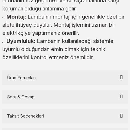
lambanın toz geçirmez ve su sıçramalarına karşı
korumalı olduğu anlamına gelir.
Montaj:
Lambanın montajı için genellikle özel bir
alete ihtiyaç duyulur. Montaj işlemini uzman bir
elektrikçiye yaptırmanız önerilir.
Uyumluluk:
Lambanın kullanılacağı sistemle
uyumlu olduğundan emin olmak için teknik
özelliklerini kontrol etmeniz önemlidir.
Ürün Yorumları
Soru & Cevap
Bu ürüne ilk yorumu siz yapın!
Yorum Yaz
Taksit Seçenekleri
Ürün hakkında henüz soru sorulmamış.