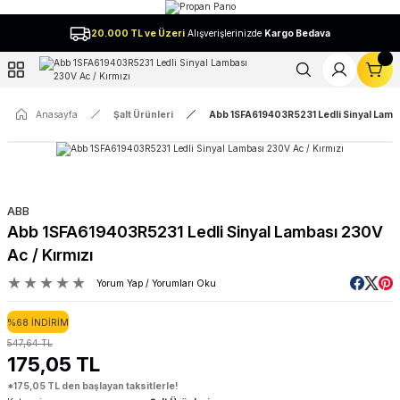
Geri Dön
20.000 TL ve Üzeri
Alışverişlerinizde
Kargo Bedava
l
Anasayfa
Şalt Ürünleri
Abb 1SFA619403R5231 Ledli Sinyal Lamba
ABB
Abb 1SFA619403R5231 Ledli Sinyal Lambası 230V
Ac / Kırmızı
Yorum Yap / Yorumları Oku
%68 İNDİRİM
547,64 TL
175,05 TL
*175,05 TL den başlayan taksitlerle!