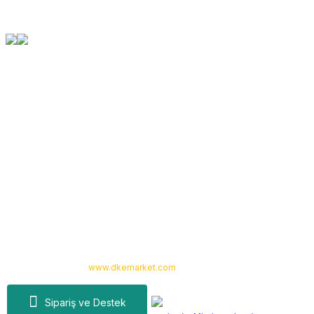
Orjinal Ürün Garantisi
Tüm Ürünlerimiz Orjinaldir
Kurumsal
Yardım
Alışveriş
Kategoriler
Copyright 2024 © -
www.dkemarket.com
- Tüm hakları saklıdır. Kredi kartı
bilgileriniz 256bit SSL sertifikası ile korunmaktadır.
Sipariş ve Destek